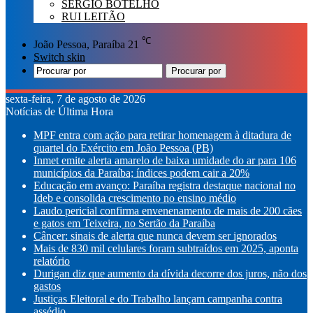
SÉRGIO BOTELHO
RUI LEITÃO
℃
João Pessoa, Paraíba
21
Switch skin
Procurar por
sexta-feira, 7 de agosto de 2026
Notícias de Última Hora
MPF entra com ação para retirar homenagem à ditadura de
quartel do Exército em João Pessoa (PB)
Inmet emite alerta amarelo de baixa umidade do ar para 106
municípios da Paraíba; índices podem cair a 20%
Educação em avanço: Paraíba registra destaque nacional no
Ideb e consolida crescimento no ensino médio
Laudo pericial confirma envenenamento de mais de 200 cães
e gatos em Teixeira, no Sertão da Paraíba
Câncer: sinais de alerta que nunca devem ser ignorados
Mais de 830 mil celulares foram subtraídos em 2025, aponta
relatório
Durigan diz que aumento da dívida decorre dos juros, não dos
gastos
Justiças Eleitoral e do Trabalho lançam campanha contra
assédio