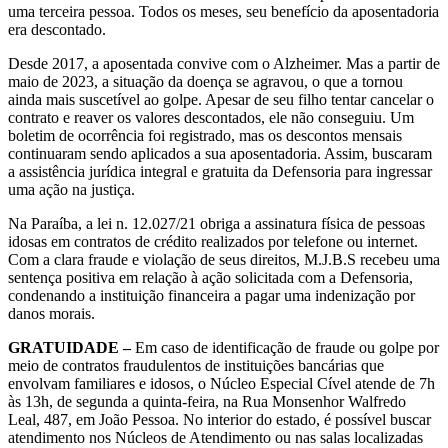
uma terceira pessoa. Todos os meses, seu benefício da aposentadoria
era descontado.
Desde 2017, a aposentada convive com o Alzheimer. Mas a partir de
maio de 2023, a situação da doença se agravou, o que a tornou
ainda mais suscetível ao golpe. Apesar de seu filho tentar cancelar o
contrato e reaver os valores descontados, ele não conseguiu. Um
boletim de ocorrência foi registrado, mas os descontos mensais
continuaram sendo aplicados a sua aposentadoria. Assim, buscaram
a assistência jurídica integral e gratuita da Defensoria para ingressar
uma ação na justiça.
Na Paraíba, a lei n. 12.027/21 obriga a assinatura física de pessoas
idosas em contratos de crédito realizados por telefone ou internet.
Com a clara fraude e violação de seus direitos, M.J.B.S recebeu uma
sentença positiva em relação à ação solicitada com a Defensoria,
condenando a instituição financeira a pagar uma indenização por
danos morais.
GRATUIDADE –
Em caso de identificação de fraude ou golpe por
meio de contratos fraudulentos de instituições bancárias que
envolvam familiares e idosos, o Núcleo Especial Cível atende de 7h
às 13h, de segunda a quinta-feira, na Rua Monsenhor Walfredo
Leal, 487, em João Pessoa. No interior do estado, é possível buscar
atendimento nos Núcleos de Atendimento ou nas salas localizadas