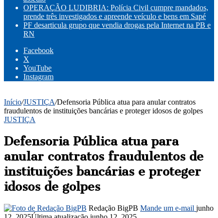
OPERAÇÃO LUDIBRIA: Polícia Civil cumpre mandados,
prende três investigados e apreende veículo e bens em Sapé
PF desarticula grupo que vendia drogas pela Internet na PB e
RN
Facebook
X
YouTube
Instagram
Início
/
JUSTIÇA
/
Defensoria Pública atua para anular contratos
fraudulentos de instituições bancárias e proteger idosos de golpes
JUSTIÇA
Defensoria Pública atua para
anular contratos fraudulentos de
instituições bancárias e proteger
idosos de golpes
Redação BigPB
Mande um e-mail
junho
12, 2025
Última atualização junho 12, 2025