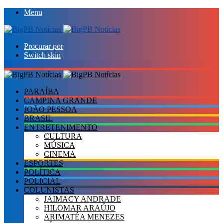
Menu
Procurar por
Switch skin
PARAÍBA
CAMPINA GRANDE
JOÃO PESSOA
BRASIL
ENTRETENIMENTO
CULTURA
MÚSICA
CINEMA
ESPORTES
POLÍTICA
POLICIAL
COLUNISTAS
JAIMACY ANDRADE
HILOMAR ARAÚJO
ARIMATÉA MENEZES