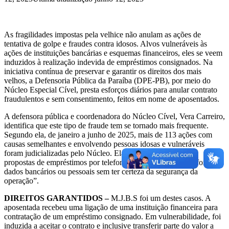
As fragilidades impostas pela velhice não anulam as ações de
tentativa de golpe e fraudes contra idosos. Alvos vulneráveis às
ações de instituições bancárias e esquemas financeiros, eles se veem
induzidos à realização indevida de empréstimos consignados. Na
iniciativa contínua de preservar e garantir os direitos dos mais
velhos, a Defensoria Pública da Paraíba (DPE-PB), por meio do
Núcleo Especial Cível, presta esforços diários para anular contrato
fraudulentos e sem consentimento, feitos em nome de aposentados.
A defensora pública e coordenadora do Núcleo Cível, Vera Carreiro,
identifica que este tipo de fraude tem se tornado mais frequente.
Segundo ela, de janeiro a junho de 2025, mais de 113 ações com
causas semelhantes e envolvendo pessoas idosas e vulneráveis
foram judicializadas pelo Núcleo. Ela alerta: “Desconfie de
propostas de empréstimos por telefone ou internet. E nunca forneça
dados bancários ou pessoais sem ter certeza da segurança da
operação”.
DIREITOS GARANTIDOS
–
M.J.B.S foi um destes casos. A
aposentada recebeu uma ligação de uma instituição financeira para
contratação de um empréstimo consignado. Em vulnerabilidade, foi
induzida a aceitar o contrato e inclusive transferir parte do valor a