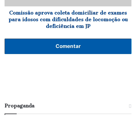
com
dificuldades
Comissão aprova coleta domiciliar de exames
de
para idosos com dificuldades de locomoção ou
locomoção
deficiência em JP
ou
deficiência
em
Comentar
JP
Propaganda