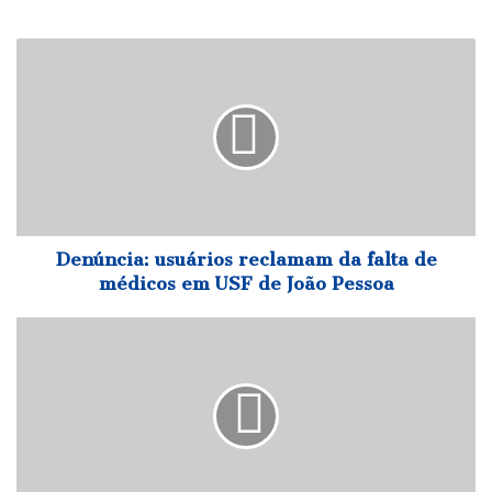
Denúncia:
usuários
reclamam
da
falta
de
médicos
em
USF
de
Denúncia: usuários reclamam da falta de
João
médicos em USF de João Pessoa
Pessoa
Comissão
aprova
coleta
domiciliar
de
exames
para
idosos