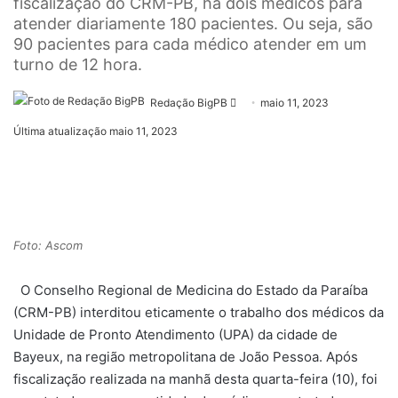
fiscalização do CRM-PB, há dois médicos para
atender diariamente 180 pacientes. Ou seja, são
90 pacientes para cada médico atender em um
turno de 12 hora.
Mande
Redação BigPB
maio 11, 2023
um
Última atualização maio 11, 2023
e-
mail
Foto: Ascom
O Conselho Regional de Medicina do Estado da Paraíba
(CRM-PB) interditou eticamente o trabalho dos médicos da
Unidade de Pronto Atendimento (UPA) da cidade de
Bayeux, na região metropolitana de João Pessoa. Após
fiscalização realizada na manhã desta quarta-feira (10), foi