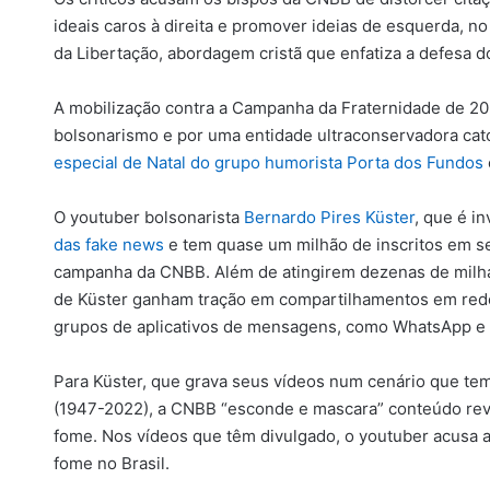
ideais caros à direita e promover ideias de esquerda, n
da Libertação, abordagem cristã que enfatiza a defesa d
A mobilização contra a Campanha da Fraternidade de 2023
bolsonarismo e por uma entidade ultraconservadora cat
especial de Natal do grupo humorista Porta dos Fundos
O youtuber bolsonarista
Bernardo Pires Küster
, que é i
das fake news
e tem quase um milhão de inscritos em se
campanha da CNBB. Além de atingirem dezenas de milha
de Küster ganham tração em compartilhamentos em rede
grupos de aplicativos de mensagens, como WhatsApp e
Para Küster, que grava seus vídeos num cenário que te
(1947-2022), a CNBB “esconde e mascara” conteúdo revo
fome. Nos vídeos que têm divulgado, o youtuber acusa 
fome no Brasil.