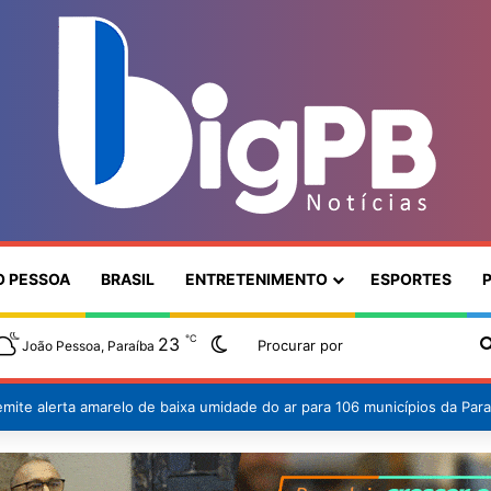
O PESSOA
BRASIL
ENTRETENIMENTO
ESPORTES
P
℃
23
Switch skin
João Pessoa, Paraíba
ão em avanço: Paraíba registra destaque nacional no Ideb e consolida 