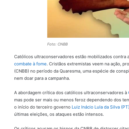
Foto: CNBB
Católicos ultraconservadores estão mobilizados contra
combate à fome
. Cristãos extremistas veem na ação, pr
(CNBB) no período da Quaresma, uma espécie de conspir
nem doar para a campanha.
A abordagem crítica dos católicos ultraconservadores à
mas pode ser mais ou menos feroz dependendo dos temas
o início do terceiro governo
Luiz Inácio Lula da Silva (PT
últimas eleições, os ataques estão intensos.
Os críticos acusam os bispos da CNBB de distorcer citaç