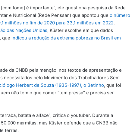
 [com fome] é importante”, ele questiona pesquisa da Rede
ntar e Nutricional (Rede Penssan) que apontou que
o número
,1 milhões no fim de 2020 para 33,1 milhões em 2022
.
ção das Nações Unidas
, Küster escolhe em que dados
l, que
indicou a redução da extrema pobreza no Brasil em
ade da CNBB pela menção, nos textos de apresentação e
mais necessitados pelo Movimento dos Trabalhadores Sem
ciólogo Herbert de Souza (1935-1997), o Betinho
, que foi
 quem não tem o que comer “tem pressa” e precisa ser
rraba, batata e alface”, critica o youtuber. Durante a
.150.000 marmitas, mas Küster defende que a CNBB não
e terras.