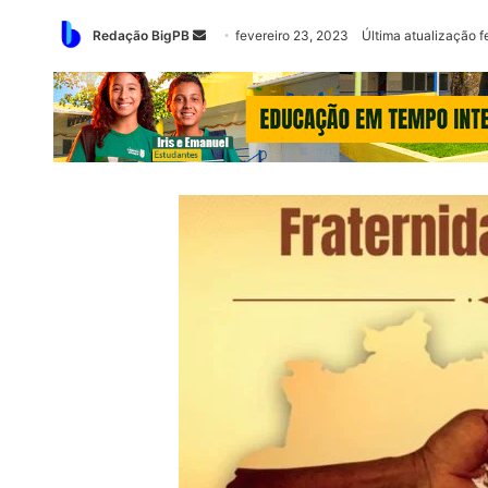
Mande
Redação BigPB
fevereiro 23, 2023
Última atualização f
um
e-
mail