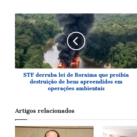
STF
derruba
lei
de
Roraima
que
proibia
destruição
de
bens
STF derruba lei de Roraima que proibia
apreendidos
destruição de bens apreendidos em
em
operações ambientais
operações
ambientais
Artigos relacionados