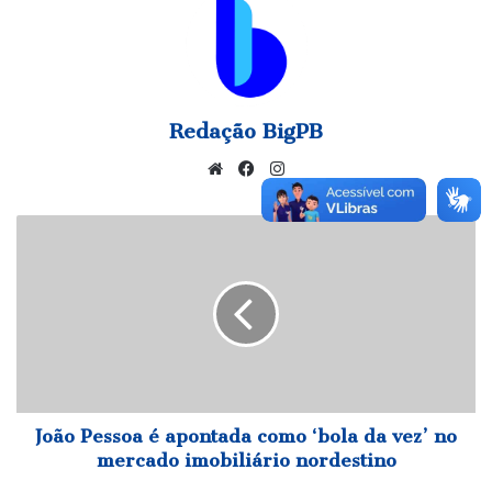
Redação BigPB
Website
Facebook
Instagram
João
Pessoa
é
apontada
como
‘bola
da
vez’
no
mercado
João Pessoa é apontada como ‘bola da vez’ no
imobiliário
mercado imobiliário nordestino
nordestino