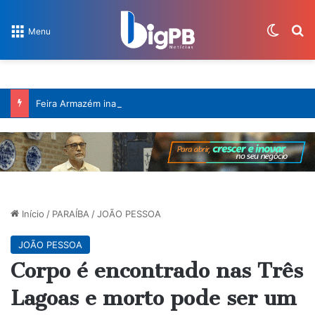
Switch
Pr
Menu
Feira Armazém inaugura novo espaço cultural em João Pessoa com edição especial da feira criativa
Início
/
PARAÍBA
/
JOÃO PESSOA
JOÃO PESSOA
Corpo é encontrado nas Três
Lagoas e morto pode ser um