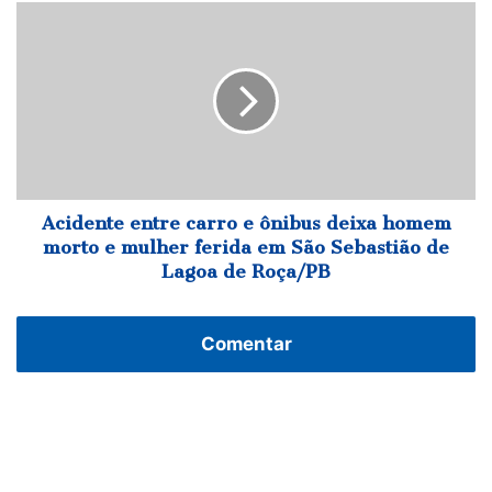
Acidente
entre
carro
e
ônibus
deixa
homem
morto
e
mulher
Acidente entre carro e ônibus deixa homem
ferida
morto e mulher ferida em São Sebastião de
em
Lagoa de Roça/PB
São
Sebastião
de
Comentar
Lagoa
de
Roça/PB