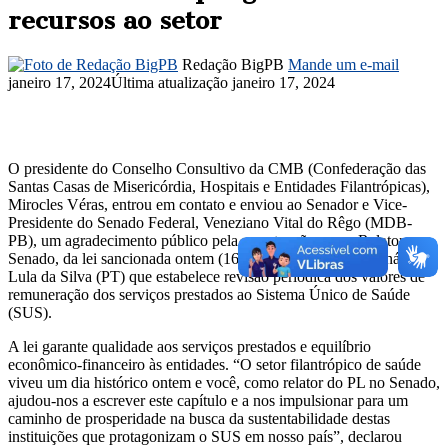
recursos ao setor
Redação BigPB
Mande um e-mail
janeiro 17, 2024
Última atualização janeiro 17, 2024
O presidente do Conselho Consultivo da CMB (Confederação das
Santas Casas de Misericórdia, Hospitais e Entidades Filantrópicas),
Mirocles Véras, entrou em contato e enviou ao Senador e Vice-
Presidente do Senado Federal, Veneziano Vital do Rêgo (MDB-
PB), um agradecimento público pela sua atuação como Relator, no
Senado, da lei sancionada ontem (16) pelo presidente Luiz Inácio
Lula da Silva (PT) que estabelece revisão periódica dos valores de
remuneração dos serviços prestados ao Sistema Único de Saúde
(SUS).
A lei garante qualidade aos serviços prestados e equilíbrio
econômico-financeiro às entidades. “O setor filantrópico de saúde
viveu um dia histórico ontem e você, como relator do PL no Senado,
ajudou-nos a escrever este capítulo e a nos impulsionar para um
caminho de prosperidade na busca da sustentabilidade destas
instituições que protagonizam o SUS em nosso país”, declarou