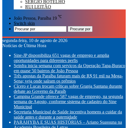
SÉRGIO BOTELHO
RUI LEITÃO
℃
João Pessoa, Paraíba
19
Switch skin
Procurar por
segunda-feira, 10 de agosto de 2026
Notícias de Última Hora
Sine-JP disponibiliza 651 vagas de emprego e amplia
oportunidades para diferentes perfis
Seinfra inicia semana com serviços da Operação Tapa-Buraco
em quase 50 bairros de João Pessoa
Três apostas da Paraíba faturam mais de R$ 91 mil na Mega-
Sena; veja onde saíram os prêmios
Cícero e Lucas trocam críticas sobre Granja Santana durante
debate ao Governo da Paraíb
Campina Grande oferece 587 vagas de emprego, na segunda
semana de Agosto, conforme sistema de cadastro do Sine
Municipal
Secretaria Municipal de Saúde incentiva homens a cuidar da
saúde antes e durante a paternidade
PARAHYBA E SUAS HISTÓRIAS – Ariano Suassuna na
Academia Brasileira de Letras