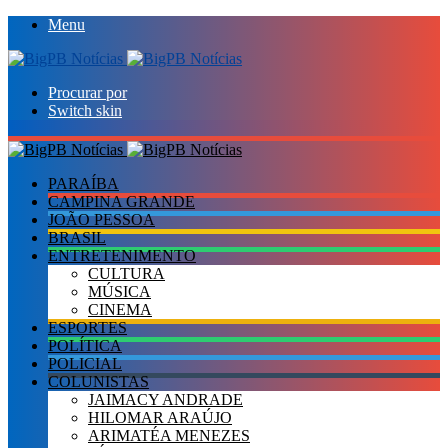
Menu
Procurar por
Switch skin
PARAÍBA
CAMPINA GRANDE
JOÃO PESSOA
BRASIL
ENTRETENIMENTO
CULTURA
MÚSICA
CINEMA
ESPORTES
POLÍTICA
POLICIAL
COLUNISTAS
JAIMACY ANDRADE
HILOMAR ARAÚJO
ARIMATÉA MENEZES