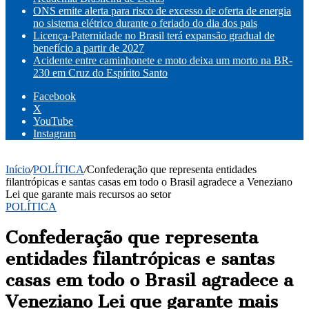
ONS emite alerta para risco de excesso de oferta de energia
no sistema elétrico durante o feriado do dia dos pais
Licença-Paternidade no Brasil terá expansão gradual de
benefício a partir de 2027
Acidente entre caminhonete e moto deixa um morto na BR-
230 em Cruz do Espírito Santo
Facebook
X
YouTube
Instagram
Início
/
POLÍTICA
/
Confederação que representa entidades
filantrópicas e santas casas em todo o Brasil agradece a Veneziano
Lei que garante mais recursos ao setor
POLÍTICA
Confederação que representa
entidades filantrópicas e santas
casas em todo o Brasil agradece a
Veneziano Lei que garante mais