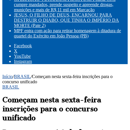
cumpre mandados, prende suspeito e apreende drogas,
munições e mais de R$ 11 mil em Marcação
JESUS, O FILHO DE DEUS, ENCARNOU PARA
DESTRUIR O DIABO, QUE TINHA O IMPÉRIO DA
MORTE (Pate 2)
MPF entra com ação para retirar homenagem à ditadura de
quartel do Exército em João Pessoa (PB)
Facebook
X
YouTube
Instagram
Início
/
BRASIL
/
Começam nesta sexta-feira inscrições para o
concurso unificado
BRASIL
Começam nesta sexta-feira
inscrições para o concurso
unificado