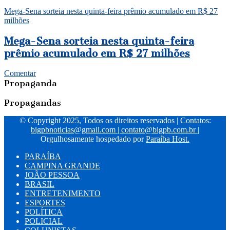
Mega-Sena sorteia nesta quinta-feira prêmio acumulado em R$ 27
milhões
Mega-Sena sorteia nesta quinta-feira
prêmio acumulado em R$ 27 milhões
Comentar
Propaganda
Propagandas
© Copyright 2025, Todos os direitos reservados | Contatos:
bigpbnoticias@gmail.com
|
contato@bigpb.com.br
|
Orgulhosamente hospedado por
Paraíba Host.
PARAÍBA
CAMPINA GRANDE
JOÃO PESSOA
BRASIL
ENTRETENIMENTO
ESPORTES
POLÍTICA
POLICIAL