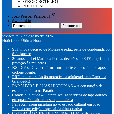
SÉRGIO BOTELHO
RUI LEITÃO
℃
João Pessoa, Paraíba
31
Switch skin
Procurar por
sexta-feira, 7 de agosto de 2026
Notícias de Última Hora
STF muda decisão de Moraes e reduz pena de condenada por
8 de janeiro
20 anos da Lei Maria da Penha: decisões do STF ampliaram a
proteção às mulheres
RS: Defesa Civil confirma uma morte e cinco feridos após
ciclone bomba
PRF tira de circulação motocicleta adulterada em Campina
Grande/PB
PARAHYBA E SUAS HISTÓRIAS – A construção da
estrada de ferro na Paraíba
Cidade que cuida – Seinfra realiza serviços de tapa-buraco
em quase 50 bairros nesta quinta-feira
Feira Armazém inaugura novo espaço cultural em João
Pessoa com edição especial da feira criativa
OPERAÇÃO VINCULUM FRACTUM: Polícia Civil