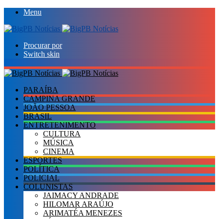
Menu
Procurar por
Switch skin
PARAÍBA
CAMPINA GRANDE
JOÃO PESSOA
BRASIL
ENTRETENIMENTO
CULTURA
MÚSICA
CINEMA
ESPORTES
POLÍTICA
POLICIAL
COLUNISTAS
JAIMACY ANDRADE
HILOMAR ARAÚJO
ARIMATÉA MENEZES