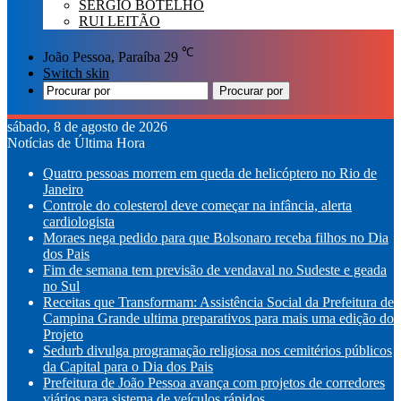
SÉRGIO BOTELHO
RUI LEITÃO
℃
João Pessoa, Paraíba
29
Switch skin
Procurar por
sábado, 8 de agosto de 2026
Notícias de Última Hora
Quatro pessoas morrem em queda de helicóptero no Rio de
Janeiro
Controle do colesterol deve começar na infância, alerta
cardiologista
Moraes nega pedido para que Bolsonaro receba filhos no Dia
dos Pais
Fim de semana tem previsão de vendaval no Sudeste e geada
no Sul
Receitas que Transformam: Assistência Social da Prefeitura de
Campina Grande ultima preparativos para mais uma edição do
Projeto
Sedurb divulga programação religiosa nos cemitérios públicos
da Capital para o Dia dos Pais
Prefeitura de João Pessoa avança com projetos de corredores
viários para sistema de veículos rápidos