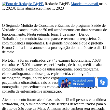
Redação BigPB
Mande um e-mail
maio
1, 2023
Última atualização maio 1, 2023
O Segundo Mutirão de Consultas e Exames do programa Saúde de
Verdade alcançou mais de 50 mil atendimentos em duas semanas de
funcionamento. Nesta segunda-feira, 1 de maio – Dia do
Trabalhador, o mutirão faz uma pausa e retorna na terça-feira, 2,
com mudanças importantes. E a grande novidade é que o prefeito
Bruno Cunha Lima anunciou a prorrogação do mutirão até o dia 12
de maio.
No total, já foram realizados 29.743 exames laboratoriais, 7.638
consultas e 15.091 exames especializados, de baixa, média e alta
complexidade, a exemplo da ultrassonografia, ecocardiograma,
eletrocardiograma, endoscopia, espirometria, cintilografia,
mamografia, mapa, holter, teste ergométrico, mapeamento de retina,
paquimetria ultrassônica, raio-x, ressonância magnética e
tomografia, e procedimentos como atendimento odontológico,
consulta de enfermagem e imunização.
Até o momento foram atendidas mais de 15 mil pessoas e na última
sexta-feira, 28, o mutirão teve seus serviços descentralizados para o
distrito de São José da Mata. A mesma ação também será realizada