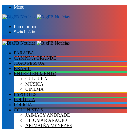
Menu
Procurar por
Switch skin
PARAÍBA
CAMPINA GRANDE
JOÃO PESSOA
BRASIL
ENTRETENIMENTO
CULTURA
MÚSICA
CINEMA
ESPORTES
POLÍTICA
POLICIAL
COLUNISTAS
JAIMACY ANDRADE
HILOMAR ARAÚJO
ARIMATÉA MENEZES