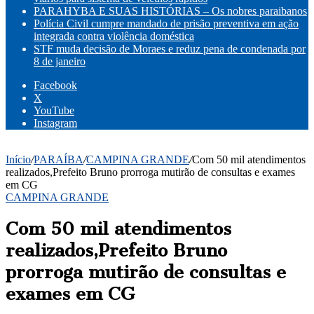
PARAHYBA E SUAS HISTÓRIAS – Os nobres paraibanos
Polícia Civil cumpre mandado de prisão preventiva em ação
integrada contra violência doméstica
STF muda decisão de Moraes e reduz pena de condenada por
8 de janeiro
Facebook
X
YouTube
Instagram
Início
/
PARAÍBA
/
CAMPINA GRANDE
/
Com 50 mil atendimentos
realizados,Prefeito Bruno prorroga mutirão de consultas e exames
em CG
CAMPINA GRANDE
Com 50 mil atendimentos
realizados,Prefeito Bruno
prorroga mutirão de consultas e
exames em CG