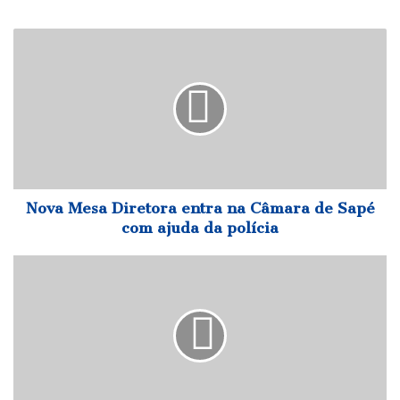
Nova
Mesa
Diretora
entra
na
Câmara
de
Sapé
com
ajuda
Nova Mesa Diretora entra na Câmara de Sapé
da
com ajuda da polícia
polícia
Agevisa
orienta
retirada
do
mercado
paraibano
de
produtos