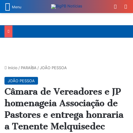
Switch
Pr
Menu
Início
/
PARAÍBA
/
JOÃO PESSOA
JOÃO PESSOA
Câmara de Vereadores e JP
homenageia Associação de
Pastores e entrega honraria
a Tenente Melquisedec