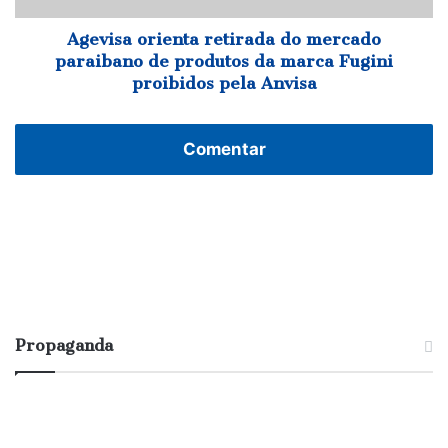
da
marca
Agevisa orienta retirada do mercado
Fugini
paraibano de produtos da marca Fugini
proibidos
proibidos pela Anvisa
pela
Anvisa
Comentar
Propaganda