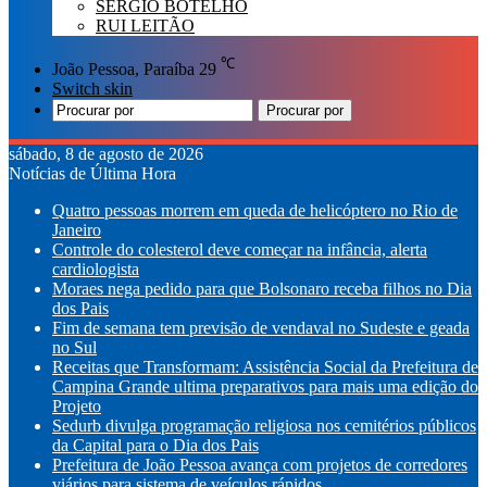
SÉRGIO BOTELHO
RUI LEITÃO
℃
João Pessoa, Paraíba
29
Switch skin
Procurar por
sábado, 8 de agosto de 2026
Notícias de Última Hora
Quatro pessoas morrem em queda de helicóptero no Rio de
Janeiro
Controle do colesterol deve começar na infância, alerta
cardiologista
Moraes nega pedido para que Bolsonaro receba filhos no Dia
dos Pais
Fim de semana tem previsão de vendaval no Sudeste e geada
no Sul
Receitas que Transformam: Assistência Social da Prefeitura de
Campina Grande ultima preparativos para mais uma edição do
Projeto
Sedurb divulga programação religiosa nos cemitérios públicos
da Capital para o Dia dos Pais
Prefeitura de João Pessoa avança com projetos de corredores
viários para sistema de veículos rápidos