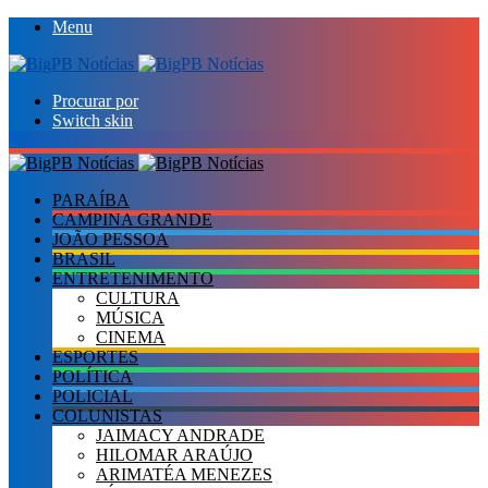
Menu
Procurar por
Switch skin
PARAÍBA
CAMPINA GRANDE
JOÃO PESSOA
BRASIL
ENTRETENIMENTO
CULTURA
MÚSICA
CINEMA
ESPORTES
POLÍTICA
POLICIAL
COLUNISTAS
JAIMACY ANDRADE
HILOMAR ARAÚJO
ARIMATÉA MENEZES