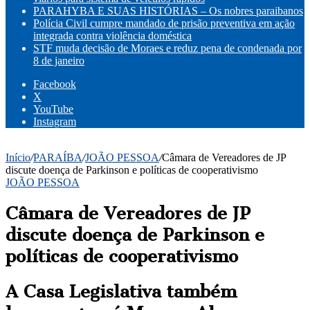
PARAHYBA E SUAS HISTÓRIAS – Os nobres paraibanos
Polícia Civil cumpre mandado de prisão preventiva em ação
integrada contra violência doméstica
STF muda decisão de Moraes e reduz pena de condenada por
8 de janeiro
Facebook
X
YouTube
Instagram
Início
/
PARAÍBA
/
JOÃO PESSOA
/
Câmara de Vereadores de JP
discute doença de Parkinson e políticas de cooperativismo
JOÃO PESSOA
Câmara de Vereadores de JP
discute doença de Parkinson e
políticas de cooperativismo
A Casa Legislativa também