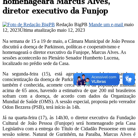
homenageará Marcus Alves,
diretor executivo da Funjop
Redação BigPB
Mande um e-mail
maio
12, 2023
Última atualização maio 12, 2023
Na semana de 15 a 19 de maio, a Câmara Municipal de João Pessoa
discutirá a doença de Parkinson, políticas e cooperativismo e
homenageará o diretor executivo da Funjope, Marcus Alves. As
sessões acontecerão no Plenário Senador Humberto Lucena,
localizado no prédio sede da Casa.
Na segunda-feira (15), está agendado um debate visando a
conscientização da doença de Parkinson. A “tulipa vermelha”, como
também é conhecida, acomete cerca de 1% da população mundial
acima de 65 anos, havendo a estimativa de que 200 mil brasileiros
sofram com a doença, de acordo com dados da Organização
Mundial de Saúde (OMS). A sessão especial, proposta pelo vereador
Odon Bezzera (PSB), terá início às 14h.
Já na quarta-feira (17), às 14h30, o diretor executivo da Fundação
Cultural de João Pessoa (Funjope) será homenageado pela Casa
Legislativa com a entrega do Título de Cidadão Pessoense em uma
sessão solene. Natural de Gurinhém, na Paraíba, Marcus Alves é