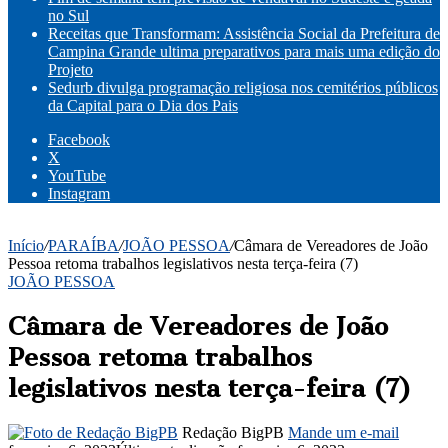
no Sul
Receitas que Transformam: Assistência Social da Prefeitura de
Campina Grande ultima preparativos para mais uma edição do
Projeto
Sedurb divulga programação religiosa nos cemitérios públicos
da Capital para o Dia dos Pais
Facebook
X
YouTube
Instagram
Início
/
PARAÍBA
/
JOÃO PESSOA
/
Câmara de Vereadores de João
Pessoa retoma trabalhos legislativos nesta terça-feira (7)
JOÃO PESSOA
Câmara de Vereadores de João
Pessoa retoma trabalhos
legislativos nesta terça-feira (7)
Redação BigPB
Mande um e-mail