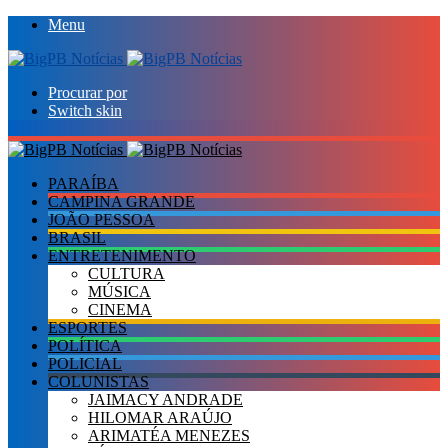
Menu
Procurar por
Switch skin
PARAÍBA
CAMPINA GRANDE
JOÃO PESSOA
BRASIL
ENTRETENIMENTO
CULTURA
MÚSICA
CINEMA
ESPORTES
POLÍTICA
POLICIAL
COLUNISTAS
JAIMACY ANDRADE
HILOMAR ARAÚJO
ARIMATÉA MENEZES