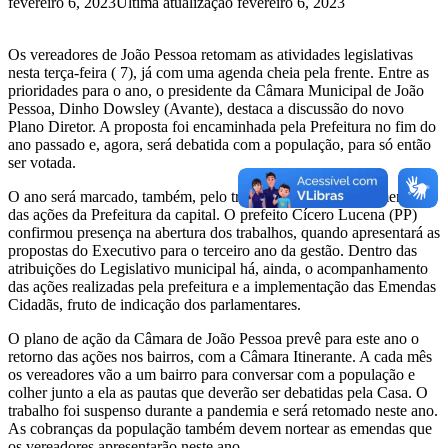
fevereiro 6, 2023
Última atualização fevereiro 6, 2023
Os vereadores de João Pessoa retomam as atividades legislativas
nesta terça-feira ( 7), já com uma agenda cheia pela frente. Entre as
prioridades para o ano, o presidente da Câmara Municipal de João
Pessoa, Dinho Dowsley (Avante), destaca a discussão do novo
Plano Diretor. A proposta foi encaminhada pela Prefeitura no fim do
ano passado e, agora, será debatida com a população, para só então
ser votada.
O ano será marcado, também, pelo trabalho de acompanhamento
das ações da Prefeitura da capital. O prefeito Cícero Lucena (PP)
confirmou presença na abertura dos trabalhos, quando apresentará as
propostas do Executivo para o terceiro ano da gestão. Dentro das
atribuições do Legislativo municipal há, ainda, o acompanhamento
das ações realizadas pela prefeitura e a implementação das Emendas
Cidadãs, fruto de indicação dos parlamentares.
O plano de ação da Câmara de João Pessoa prevê para este ano o
retorno das ações nos bairros, com a Câmara Itinerante. A cada mês
os vereadores vão a um bairro para conversar com a população e
colher junto a ela as pautas que deverão ser debatidas pela Casa. O
trabalho foi suspenso durante a pandemia e será retomado neste ano.
As cobranças da população também devem nortear as emendas que
os vereadores apresentarão neste ano.