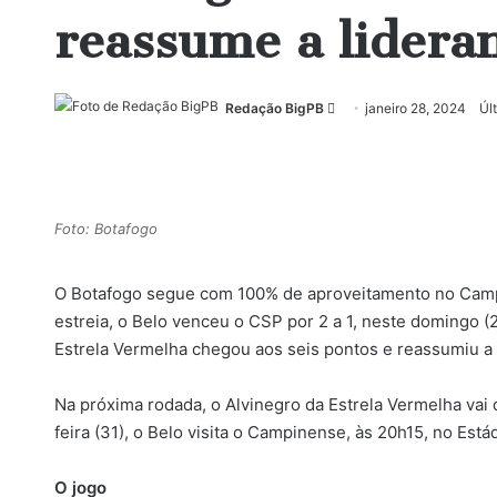
reassume a lidera
Mande
Redação BigPB
janeiro 28, 2024
Úl
um
e-
mail
Foto: Botafogo
O Botafogo segue com 100% de aproveitamento no Campe
estreia, o Belo venceu o CSP por 2 a 1, neste domingo (
Estrela Vermelha chegou aos seis pontos e reassumiu a 
Na próxima rodada, o Alvinegro da Estrela Vermelha vai 
feira (31), o Belo visita o Campinense, às 20h15, no Es
O jogo