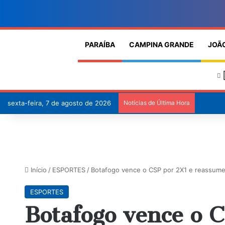
PARAÍBA
CAMPINA GRANDE
JOÃ
sexta-feira, 7 de agosto de 2026
Notícias de Última Hora
Início
/
ESPORTES
/
Botafogo vence o CSP por 2X1 e reassume 
ESPORTES
Botafogo vence o 