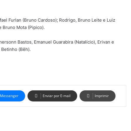
fael Furlan (Bruno Cardoso); Rodrigo, Bruno Leite e Luiz
e Bruno Mota (Pipico).
ersonn Bastos, Emanuel Guarabira (Natalício), Erivan e
 Betinho (Bêh).
Messenger
Enviar por E-mail
Imprimir