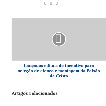
Website
Facebook
Instagram
Lançados
editais
de
incentivo
para
seleção
de
elenco
e
montagem
Lançados editais de incentivo para
da
seleção de elenco e montagem da Paixão
Paixão
de Cristo
de
Cristo
Artigos relacionados