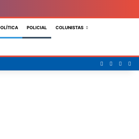
OLÍTICA
POLICIAL
COLUNISTAS
Procurar
por
Facebook
X
YouTub
Ins