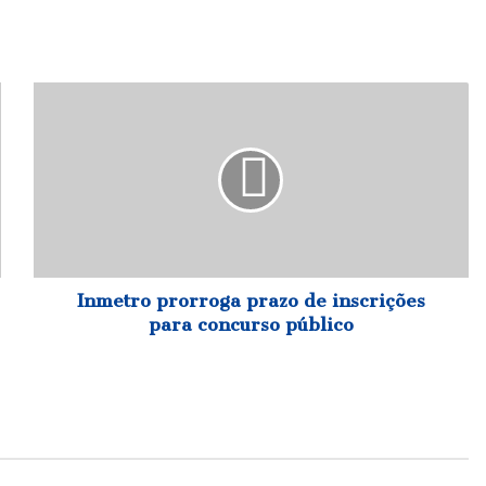
Inmetro
prorroga
prazo
de
inscrições
para
concurso
público
Inmetro prorroga prazo de inscrições
para concurso público