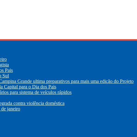
eiro
gista
os Pais
o Sul
 Campina Grande ultima preparativos para mais uma edição do Projeto
a Capital para o Dia dos Pais
rios para sistema de veículos rápidos
egrada contra violência doméstica
de janeiro