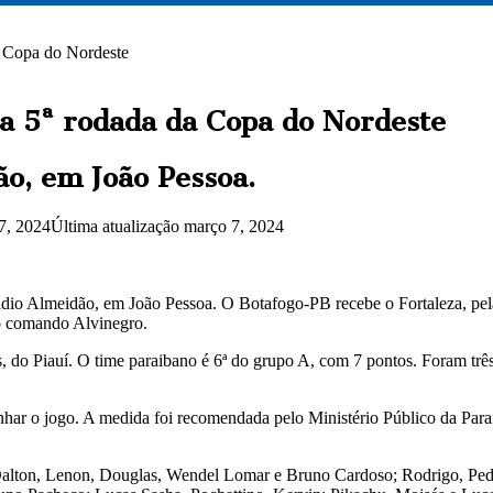
a Copa do Nordeste
la 5ª rodada da Copa do Nordeste
ão, em João Pessoa.
7, 2024
Última atualização março 7, 2024
stádio Almeidão, em João Pessoa. O Botafogo-PB recebe o Fortaleza, pe
 no comando Alvinegro.
, do Piauí. O time paraibano é 6ª do grupo A, com 7 pontos. Foram trê
anhar o jogo. A medida foi recomendada pelo Ministério Público da Para
Dalton, Lenon, Douglas, Wendel Lomar e Bruno Cardoso; Rodrigo, Pedr