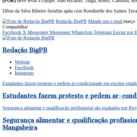
(FOR)
deve levar a campo: João Ricardo, Tinga, Brítez, Cardona, B
Dênis da Silva Ribeiro Serafim apita com Rondinelle dos Santos Tavar
Redação BigPB
Mande um e-mail
março 
Compartilhar
Facebook
X
Messenger
Messenger
WhatsApp
Telegram
Enviar por 
Redação BigPB
Website
Facebook
Instagram
Estudantes fazem protesto e pedem ar-condicionado em escolas estad
Estudantes fazem protesto e pedem ar-condi
Segurança alimentar e qualificação profissional são exaltados por R
Segurança alimentar e qualificação profissi
Mangabeira