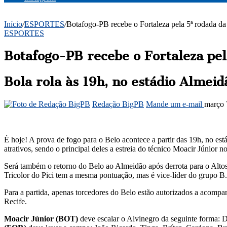
Início
/
ESPORTES
/
Botafogo-PB recebe o Fortaleza pela 5ª rodada d
ESPORTES
Botafogo-PB recebe o Fortaleza pe
Bola rola às 19h, no estádio Almeid
Redação BigPB
Mande um e-mail
março 
É hoje! A prova de fogo para o Belo acontece a partir das 19h, no e
atrativos, sendo o principal deles a estreia do técnico Moacir Júnior
Será também o retorno do Belo ao Almeidão após derrota para o Altos
Tricolor do Pici tem a mesma pontuação, mas é vice-líder do grupo B.
Para a partida, apenas torcedores do Belo estão autorizados a acomp
Recife.
Moacir Júnior (BOT)
deve escalar o Alvinegro da seguinte forma: 