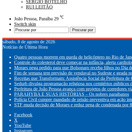
SÉRGIO BOTELHO
RUI LEITÃO
℃
João Pessoa, Paraíba
29
Switch skin
Procurar por
sábado, 8 de agosto de 2026
Notícias de Última Hora
Quatro pessoas morrem em queda de helicóptero no Rio de Jan
Controle do colesterol deve começar na infância, alerta cardiolo
Moraes nega pedido para que Bolsonaro receba filhos no Dia d
Fim de semana tem previsão de vendaval no Sudeste e geada n
Receitas que Transformam: Assistência Social da Prefeitura de
Sedurb divulga programação religiosa nos cemitérios públicos d
Prefeitura de João Pessoa avança com projetos de corredores viá
PARAHYBA E SUAS HISTÓRIAS – Os nobres paraibanos
Polícia Civil cumpre mandado de prisão preventiva em ação int
STF muda decisão de Moraes e reduz pena de condenada por 8 
Facebook
X
YouTube
Instagram