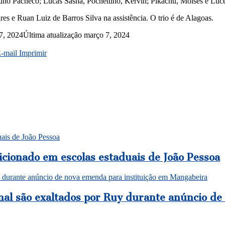
runo Pacheco; Lucas Sasha, Pochettino, Kervin; Pikachu, Moisés e Luc
es e Ruan Luiz de Barros Silva na assistência. O trio é de Alagoas.
7, 2024
Última atualização março 7, 2024
E-mail
Imprimir
uais de João Pessoa
cionado em escolas estaduais de João Pessoa
uy durante anúncio de nova emenda para instituição em Mangabeira
onal são exaltados por Ruy durante anúncio d