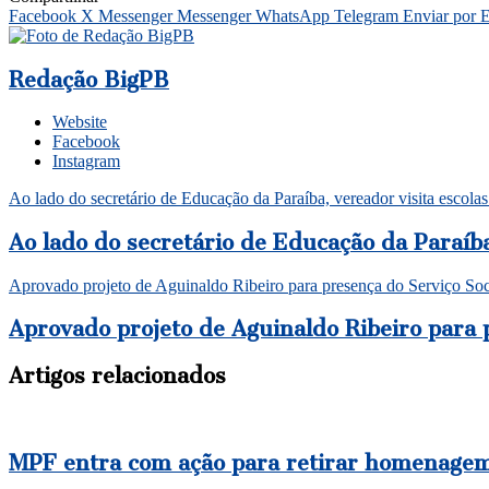
Facebook
X
Messenger
Messenger
WhatsApp
Telegram
Enviar por 
Redação BigPB
Website
Facebook
Instagram
Ao lado do secretário de Educação da Paraíba, vereador visita escol
Ao lado do secretário de Educação da Paraíb
Aprovado projeto de Aguinaldo Ribeiro para presença do Serviço Soc
Aprovado projeto de Aguinaldo Ribeiro para 
Artigos relacionados
MPF entra com ação para retirar homenagem 