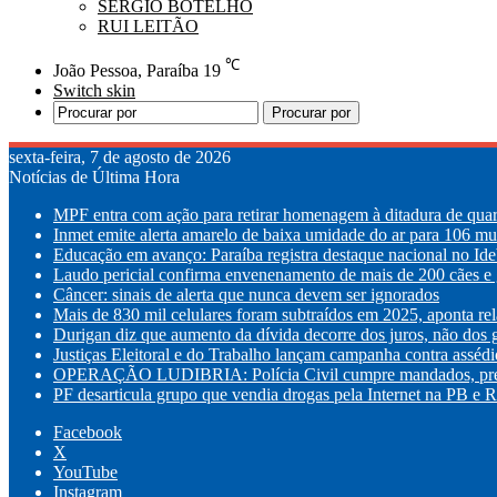
SÉRGIO BOTELHO
RUI LEITÃO
℃
João Pessoa, Paraíba
19
Switch skin
Procurar por
sexta-feira, 7 de agosto de 2026
Notícias de Última Hora
MPF entra com ação para retirar homenagem à ditadura de quar
Inmet emite alerta amarelo de baixa umidade do ar para 106 mu
Educação em avanço: Paraíba registra destaque nacional no Id
Laudo pericial confirma envenenamento de mais de 200 cães e g
Câncer: sinais de alerta que nunca devem ser ignorados
Mais de 830 mil celulares foram subtraídos em 2025, aponta rel
Durigan diz que aumento da dívida decorre dos juros, não dos 
Justiças Eleitoral e do Trabalho lançam campanha contra assédi
OPERAÇÃO LUDIBRIA: Polícia Civil cumpre mandados, prende
PF desarticula grupo que vendia drogas pela Internet na PB e 
Facebook
X
YouTube
Instagram