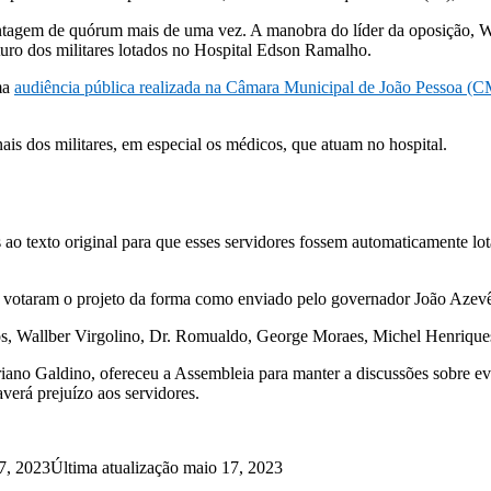
contagem de quórum mais de uma vez. A manobra do líder da oposição, Wa
uturo dos militares lotados no Hospital Edson Ramalho.
ma
audiência pública realizada na Câmara Municipal de João Pessoa (
is dos militares, em especial os médicos, que atuam no hospital.
o texto original para que esses servidores fossem automaticamente lo
e votaram o projeto da forma como enviado pelo governador João Azev
, Wallber Virgolino, Dr. Romualdo, George Moraes, Michel Henriques
ano Galdino, ofereceu a Assembleia para manter a discussões sobre eve
verá prejuízo aos servidores.
7, 2023
Última atualização maio 17, 2023