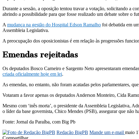
Durante a sessão, a oposição tentou travar a votação, solicitando a 
abrindo a possibilidade para que fosse realizado um debate sobre o f
A
mudança na gestão do Hospital Edson Ramalho
foi debatida em u
Assembleia Legislativa.
A preocupação dos oposicionistas é em relação às progressões funciona
Emendas rejeitadas
Os deputados Bosco Carneiro e Sargento Neto apresentaram emendas a
criada oficialmente hoje em lei
.
As emendas, no entanto, não foram acatadas pelos parlamentares, qu
Votaram a favor apenas os deputados Anderson Monteiro, Cida Ramos
Mesmo com ‘inês morta’, o presidente da Assembleia Legislativa, Adri
o líder da base governista, Chico Mendes (PSB), assegurar que não ha
Fonte: Jornal da Paraíba, com Big Pb
Redação BigPB
Mande um e-mail
maio 1
Compartilhar