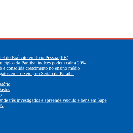
tel do Exército em João Pessoa (PB)
nicípios da Paraíba; índices podem cair a 20%
eb e consolida crescimento no ensino médio
atos em Teixeira, no Sertão da Paraíba
atório
gastos
o
 três investigados e apreende veículo e bens em Sapé
RN