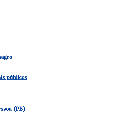
magro
is públicos
essoa (PB)