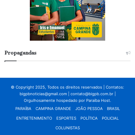
Propagandas
© Copyright 2025, Todos os direitos reservados | Contatos:
bigpbnoticias@gmail.com
|
contato@bigpb.com.br
|
Orgulhosamente hospedado por
Paraíba Host.
PARAÍBA
CAMPINA GRANDE
JOÃO PESSOA
BRASIL
ENTRETENIMENTO
ESPORTES
POLÍTICA
POLICIAL
COLUNISTAS