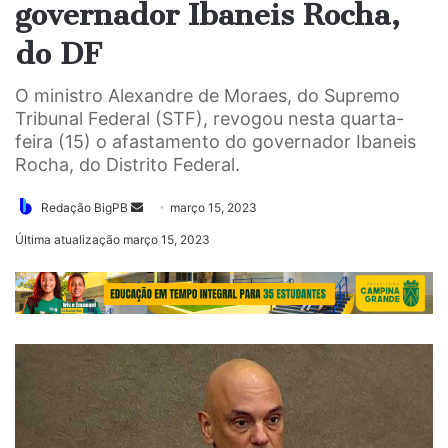
governador Ibaneis Rocha,
do DF
O ministro Alexandre de Moraes, do Supremo
Tribunal Federal (STF), revogou nesta quarta-
feira (15) o afastamento do governador Ibaneis
Rocha, do Distrito Federal.
Mande
Redação BigPB
março 15, 2023
um
Última atualização março 15, 2023
e-
mail