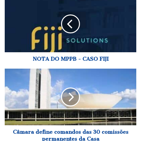
DO
MPPB
-
CASO
FIJI
NOTA DO MPPB - CASO FIJI
Câmara
define
comandos
das
30
comissões
permanentes
da
Casa
Câmara define comandos das 30 comissões
permanentes da Casa