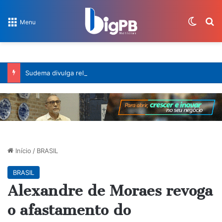
Switch
Pr
Menu
Sudema divulga relatório de balneabilidade: apenas três trechos do litoral paraibano estão impróprios para banho
Início
/
BRASIL
BRASIL
Alexandre de Moraes revoga
o afastamento do