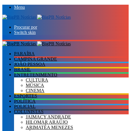
Menu
Procurar por
Switch skin
PARAÍBA
CAMPINA GRANDE
JOÃO PESSOA
BRASIL
ENTRETENIMENTO
CULTURA
MÚSICA
CINEMA
ESPORTES
POLÍTICA
POLICIAL
COLUNISTAS
JAIMACY ANDRADE
HILOMAR ARAÚJO
ARIMATÉA MENEZES