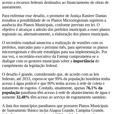
acesso a recursos federais destinados ao financiamento de obras de
saneamento.
Para enfrentar esse desafio, o promotor de Justiça Raniere Dantas
ressaltou a possibilidade de os Planos Microrregionais suprirem a
ausência dos Planos Municipais, conforme previsto em lei. O
objetivo é alcançar a adesão dos prefeitos municipais a esses planos
regionais ou, alternativamente, a elaboração dos planos municipais.
O secretário estadual anunciou a realização de reuniões com os
prefeitos, marcadas para o próximo mês, para apresentar os planos
microrregionais e discutir estratégias para sua implementação. Por
sua vez, o secretário-executivo da Famup comprometeu-se a
dialogar com os gestores municipais sobre a
importância
do
cumprimento da legislação federal.
O desafio é grande, considerando que, de acordo com as leis
federais, até 2033, espera-se que 99% da população brasileira tenha
acesso à água potável e que 90% tenha acesso à rede de coleta e
tratamento de esgotos. Contudo, atualmente, apenas
76,1% da
população
paraibana têm acesso à rede de abastecimento de água e
somente
32,48%
têm acesso ao serviço de esgotamento sanitário.
A lista dos municípios paraibanos que possuem Planos Municipais
de Saneamento Básico inclui Alagoa Grande, Campina Grande,