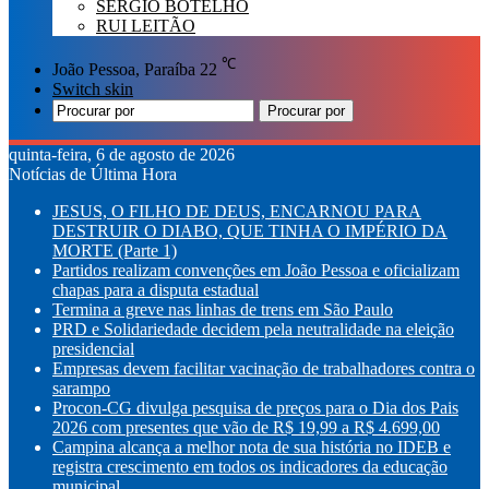
SÉRGIO BOTELHO
RUI LEITÃO
℃
João Pessoa, Paraíba
22
Switch skin
Procurar por
quinta-feira, 6 de agosto de 2026
Notícias de Última Hora
JESUS, O FILHO DE DEUS, ENCARNOU PARA
DESTRUIR O DIABO, QUE TINHA O IMPÉRIO DA
MORTE (Parte 1)
Partidos realizam convenções em João Pessoa e oficializam
chapas para a disputa estadual
Termina a greve nas linhas de trens em São Paulo
PRD e Solidariedade decidem pela neutralidade na eleição
presidencial
Empresas devem facilitar vacinação de trabalhadores contra o
sarampo
Procon-CG divulga pesquisa de preços para o Dia dos Pais
2026 com presentes que vão de R$ 19,99 a R$ 4.699,00
Campina alcança a melhor nota de sua história no IDEB e
registra crescimento em todos os indicadores da educação
municipal