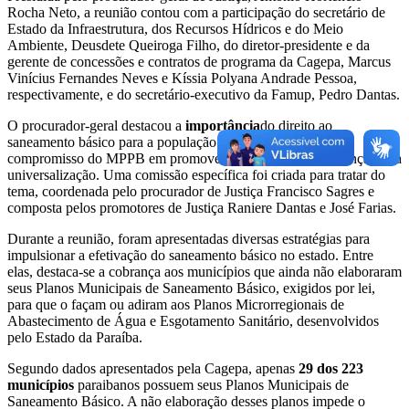
Rocha Neto, a reunião contou com a participação do secretário de
Estado da Infraestrutura, dos Recursos Hídricos e do Meio
Ambiente, Deusdete Queiroga Filho, do diretor-presidente e da
gerente de concessões e contratos de programa da Cagepa, Marcus
Vinícius Fernandes Neves e Kíssia Polyana Andrade Pessoa,
respectivamente, e do secretário-executivo da Famup, Pedro Dantas.
O procurador-geral destacou a
importância
do direito ao
saneamento básico para a população paraibana e enfatizou o
compromisso do MPPB em promover ações que visem alcançar essa
universalização. Uma comissão específica foi criada para tratar do
tema, coordenada pelo procurador de Justiça Francisco Sagres e
composta pelos promotores de Justiça Raniere Dantas e José Farias.
Durante a reunião, foram apresentadas diversas estratégias para
impulsionar a efetivação do saneamento básico no estado. Entre
elas, destaca-se a cobrança aos municípios que ainda não elaboraram
seus Planos Municipais de Saneamento Básico, exigidos por lei,
para que o façam ou adiram aos Planos Microrregionais de
Abastecimento de Água e Esgotamento Sanitário, desenvolvidos
pelo Estado da Paraíba.
Segundo dados apresentados pela Cagepa, apenas
29 dos 223
municípios
paraibanos possuem seus Planos Municipais de
Saneamento Básico. A não elaboração desses planos impede o