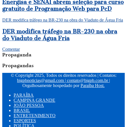
Energisa e SENAI abrem seleção para curso
gratuito de Programação Web para PcD
DER modifica tráfego na BR-230 na obra do Viaduto de Água Fria
DER modifica tráfego na BR-230 na obra
do Viaduto de Água Fria
Comentar
Propaganda
Propagandas
© Copyright 2025, Todos os direitos reservados | Contatos:
bigpbnoticias@gmail.com
|
contato@bigpb.com.br
|
Orgulhosamente hospedado por
Paraíba Host.
PARAÍBA
CAMPINA GRANDE
JOÃO PESSOA
BRASIL
ENTRETENIMENTO
ESPORTES
POLÍTICA