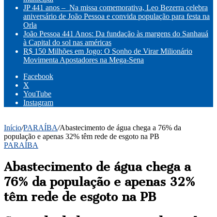
JP 441 anos – Na missa comemorativa, Leo Bezerra celebra
aniversário de João Pessoa e convida população para festa na
Orla
João Pessoa 441 Anos: Da fundação às margens do Sanhauá
à Capital do sol nas américas
R$ 150 Milhões em Jogo: O Sonho de Virar Milionário
Movimenta Apostadores na Mega-Sena
Facebook
X
YouTube
Instagram
Início
/
PARAÍBA
/
Abastecimento de água chega a 76% da
população e apenas 32% têm rede de esgoto na PB
PARAÍBA
Abastecimento de água chega a
76% da população e apenas 32%
têm rede de esgoto na PB