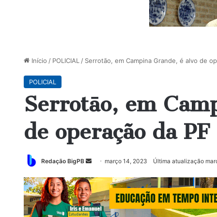
Início
/
POLICIAL
/
Serrotāo, em Campina Grande, é alvo de o
POLICIAL
Serrotāo, em Camp
de operação da PF
Mande
Redação BigPB
março 14, 2023
Última atualização mar
um
e-
mail