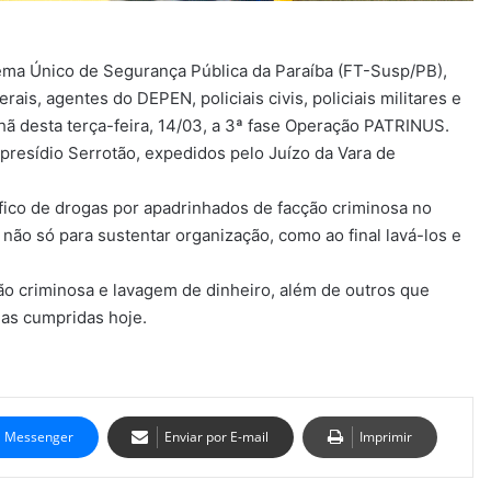
ema Único de Segurança Pública da Paraíba (FT-Susp/PB),
erais, agentes do DEPEN, policiais civis, policiais militares e
nhã desta terça-feira, 14/03, a 3ª fase Operação PATRINUS.
esídio Serrotão, expedidos pelo Juízo da Vara de
áfico de drogas por apadrinhados de facção criminosa no
ão só para sustentar organização, como ao final lavá-los e
ão criminosa e lavagem de dinheiro, além de outros que
as cumpridas hoje.
Messenger
Enviar por E-mail
Imprimir