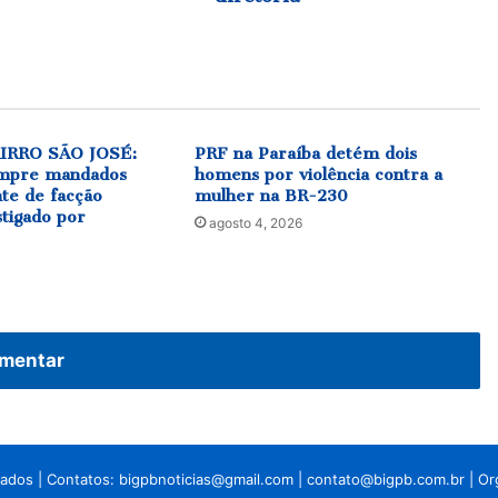
diretoria
IRRO SÃO JOSÉ:
PRF na Paraíba detém dois
cumpre mandados
homens por violência contra a
nte de facção
mulher na BR-230
stigado por
agosto 4, 2026
mentar
vados | Contatos:
bigpbnoticias@gmail.com
|
contato@bigpb.com.br
| O