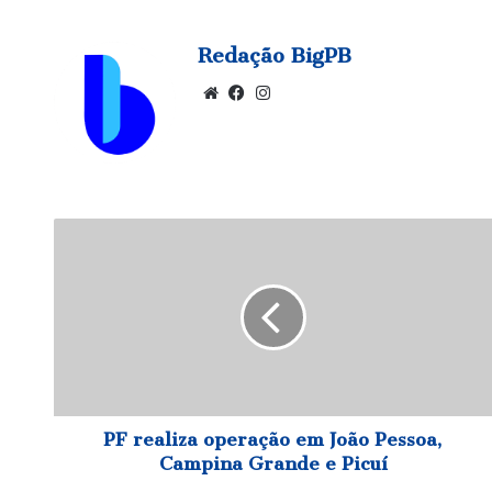
Redação BigPB
Website
Facebook
Instagram
PF
realiza
operação
em
João
Pessoa,
Campina
Grande
e
Picuí
PF realiza operação em João Pessoa,
Campina Grande e Picuí