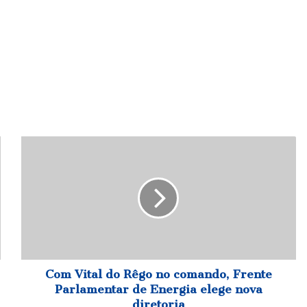
Com
Vital
do
Rêgo
no
comando,
Frente
Parlamentar
de
Energia
Com Vital do Rêgo no comando, Frente
elege
Parlamentar de Energia elege nova
nova
diretoria