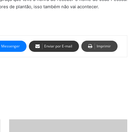
ores de plantão, isso também não vai acontecer.
Messenger
Enviar por E-mail
Imprimir
Quase
80%