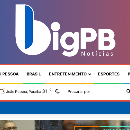
O PESSOA
BRASIL
ENTRETENIMENTO
ESPORTES
P
℃
31
Switch skin
João Pessoa, Paraíba
 colesterol deve começar na infância, alerta cardiologista