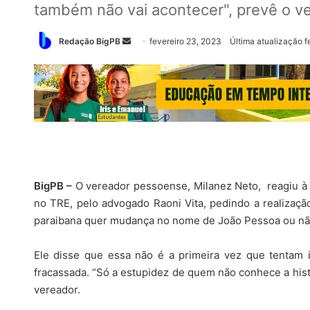
também não vai acontecer", prevê o v
Mande
Redação BigPB
fevereiro 23, 2023
Última atualização f
um
e-
mail
BigPB –
O vereador pessoense, Milanez Neto, reagiu à 
no TRE, pelo advogado Raoni Vita, pedindo a realizaçã
paraibana quer mudança no nome de João Pessoa ou nã
Ele disse que essa não é a primeira vez que tentam 
fracassada. “Só a estupidez de quem não conhece a histó
vereador.