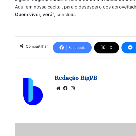
Aqui em nossa capital, para o desespero dos aproveitad
Quem viver, verá
“, concluiu.
Compartilhar
Facebook
X
Redação BigPB
Website
Facebook
Instagram
Deve
chover