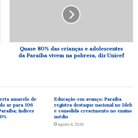
das
crianças
e
adolescentes
da
Paraíba
vivem
na
Quase 80% das crianças e adolescentes
pobreza,
da Paraíba vivem na pobreza, diz Unicef
diz
Unicef
erta amarelo de
Educação em avanço: Paraíba
do ar para 106
registra destaque nacional no Ideb
araíba; índices
e consolida crescimento no ensino
20%
médio
agosto 6, 2026