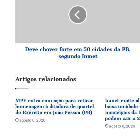
forte
em
50
cidades
da
PB,
segundo
Inmet
Deve chover forte em 50 cidades da PB,
segundo Inmet
Artigos relacionados
MPF entra com ação para retirar
Inmet emite al
homenagem à ditadura de quartel
baixa umidade 
do Exército em João Pessoa (PB)
municípios da P
podem cair a 
agosto 6, 2026
agosto 6, 2026