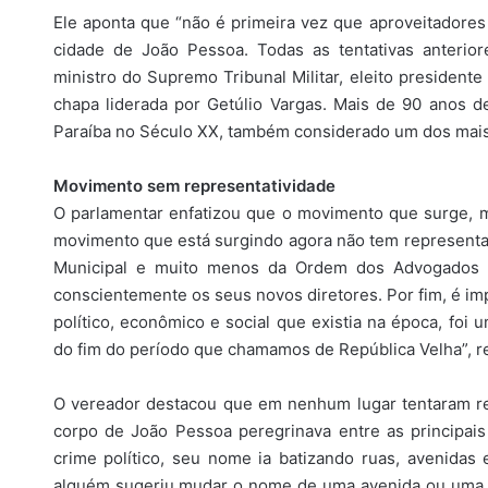
Ele aponta que “não é primeira vez que aproveitadore
cidade de João Pessoa. Todas as tentativas anterio
ministro do Supremo Tribunal Militar, eleito presidente
chapa liderada por Getúlio Vargas. Mais de 90 anos de
Paraíba no Século XX, também considerado um dos mais i
Movimento sem representatividade
O parlamentar enfatizou que o movimento que surge, 
movimento que está surgindo agora não tem representat
Municipal e muito menos da Ordem dos Advogados do
conscientemente os seus novos diretores. Por fim, é i
político, econômico e social que existia na época, fo
do fim do período que chamamos de República Velha”, re
O vereador destacou que em nenhum lugar tentaram r
corpo de João Pessoa peregrinava entre as principais
crime político, seu nome ia batizando ruas, avenidas
alguém sugeriu mudar o nome de uma avenida ou uma 