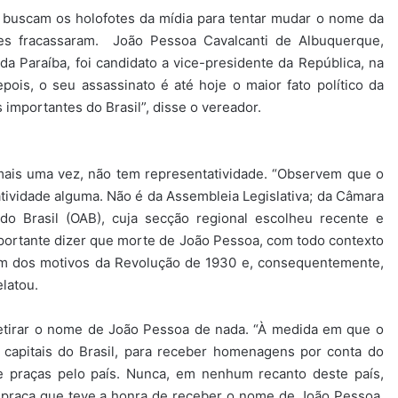
s buscam os holofotes da mídia para tentar mudar o nome da
res fracassaram. João Pessoa Cavalcanti de Albuquerque,
 da Paraíba, foi candidato a vice-presidente da República, na
pois, o seu assassinato é até hoje o maior fato político da
mportantes do Brasil”, disse o vereador.
mais uma vez, não tem representatividade. “Observem que o
ividade alguma. Não é da Assembleia Legislativa; da Câmara
 Brasil (OAB), cuja secção regional escolheu recente e
mportante dizer que morte de João Pessoa, com todo contexto
i um dos motivos da Revolução de 1930 e, consequentemente,
latou.
etirar o nome de João Pessoa de nada. “À medida em que o
 capitais do Brasil, para receber homenagens por conta do
 e praças pelo país. Nunca, em nenhum recanto deste país,
praça que teve a honra de receber o nome de João Pessoa.