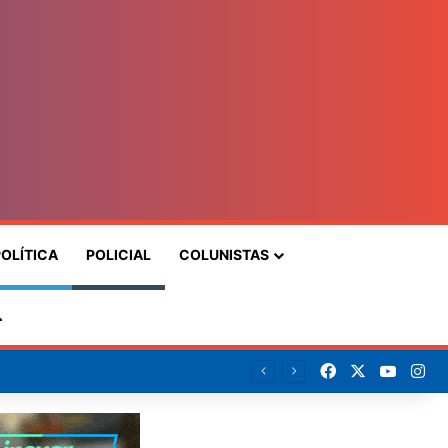
OLÍTICA
POLICIAL
COLUNISTAS
Procurar
por
Facebook
X
YouTu
In