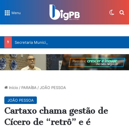
Switch
Pr
Menu
Secretaria Municipal de Saúde incentiva homens a cuidar da saúde antes e durante a paternidade
Início
/
PARAÍBA
/
JOÃO PESSOA
JOÃO PESSOA
Cartaxo chama gestão de
Cícero de “retrô” e é