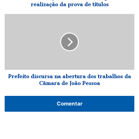
realização
realização da prova de títulos
da
prova
Prefeito
de
discursa
títulos
na
abertura
dos
trabalhos
da
Câmara
de
João
Prefeito discursa na abertura dos trabalhos da
Pessoa
Câmara de João Pessoa
Comentar