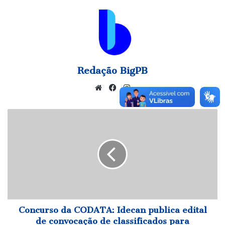
Redação BigPB
Website
Facebook
Instagram
Concurso
da
CODATA:
Idecan
publica
edital
de
convocação
de
classificados
Concurso da CODATA: Idecan publica edital
para
de convocação de classificados para