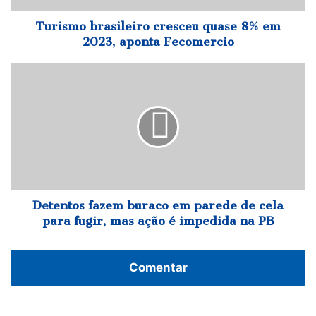
Fecomercio
Turismo brasileiro cresceu quase 8% em
2023, aponta Fecomercio
Detentos
fazem
buraco
em
parede
de
cela
para
fugir,
mas
Detentos fazem buraco em parede de cela
ação
para fugir, mas ação é impedida na PB
é
impedida
na
Comentar
PB