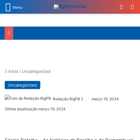
Switch
Pr
Menu
Início
/
Uncategorized
Uncategorized
Mande
Redação BigPB
março 19, 2024
um
Última atualização março 19, 2024
e-
mail