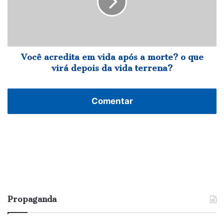
após
a
morte?
o
que
virá
Você acredita em vida após a morte? o que
depois
virá depois da vida terrena?
da
vida
terrena?
Comentar
Propaganda