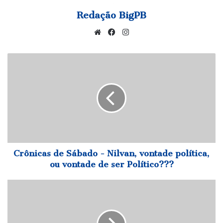
Redação BigPB
Website
Facebook
Instagram
Crônicas
de
Sábado
-
Nilvan,
vontade
política,
ou
vontade
de
Crônicas de Sábado - Nilvan, vontade política,
ser
ou vontade de ser Político???
Político???
Você
acredita
em
vida