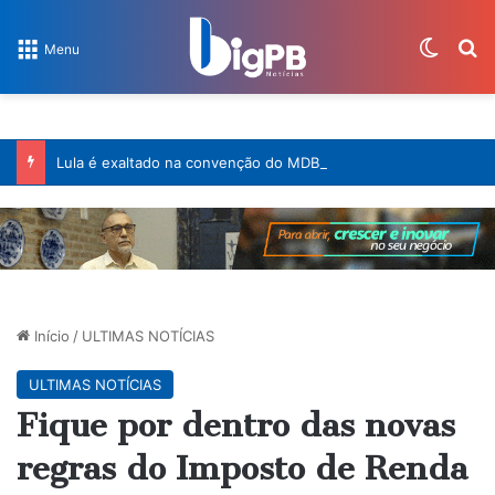
Switch
Pr
Menu
Lula é exaltado na convenção do MDB e ignorado na convenção do Progressistas, em João Pessoa
Início
/
ULTIMAS NOTÍCIAS
ULTIMAS NOTÍCIAS
Fique por dentro das novas
regras do Imposto de Renda