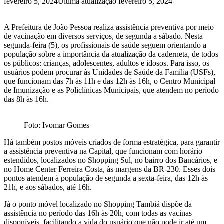
fevereiro 5, 2024
Última atualização fevereiro 5, 2024
A Prefeitura de João Pessoa realiza assistência preventiva por meio
de vacinação em diversos serviços, de segunda a sábado. Nesta
segunda-feira (5), os profissionais de saúde seguem orientando a
população sobre a importância da atualização da caderneta, de todos
os públicos: crianças, adolescentes, adultos e idosos. Para isso, os
usuários podem procurar às Unidades de Saúde da Família (USFs),
que funcionam das 7h às 11h e das 12h às 16h, o Centro Municipal
de Imunização e as Policlínicas Municipais, que atendem no período
das 8h às 16h.
Foto: Ivomar Gomes
Há também postos móveis criados de forma estratégica, para garantir
a assistência preventiva na Capital, que funcionam com horário
estendidos, localizados no Shopping Sul, no bairro dos Bancários, e
no Home Center Ferreira Costa, às margens da BR-230. Esses dois
pontos atendem à população de segunda a sexta-feira, das 12h às
21h, e aos sábados, até 16h.
Já o ponto móvel localizado no Shopping Tambiá dispõe da
assistência no período das 16h às 20h, com todas as vacinas
disponíveis, facilitando a vida do usuário que não pode ir até um