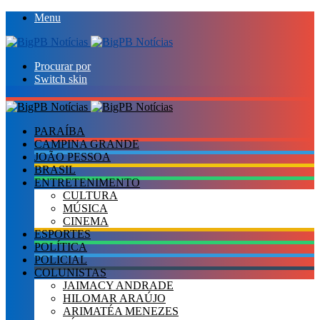
Menu
Procurar por
Switch skin
PARAÍBA
CAMPINA GRANDE
JOÃO PESSOA
BRASIL
ENTRETENIMENTO
CULTURA
MÚSICA
CINEMA
ESPORTES
POLÍTICA
POLICIAL
COLUNISTAS
JAIMACY ANDRADE
HILOMAR ARAÚJO
ARIMATÉA MENEZES