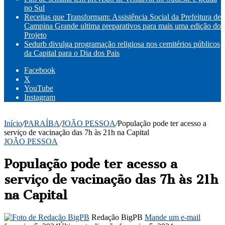
no Sul
Receitas que Transformam: Assistência Social da Prefeitura de
Campina Grande ultima preparativos para mais uma edição do
Projeto
Sedurb divulga programação religiosa nos cemitérios públicos
da Capital para o Dia dos Pais
Facebook
X
YouTube
Instagram
Início
/
PARAÍBA
/
JOÃO PESSOA
/
População pode ter acesso a
serviço de vacinação das 7h às 21h na Capital
JOÃO PESSOA
População pode ter acesso a
serviço de vacinação das 7h às 21h
na Capital
Redação BigPB
Mande um e-mail