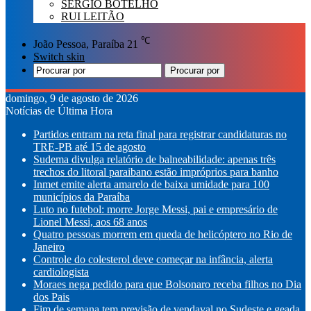
SÉRGIO BOTELHO
RUI LEITÃO
℃
João Pessoa, Paraíba
21
Switch skin
Procurar por
domingo, 9 de agosto de 2026
Notícias de Última Hora
Partidos entram na reta final para registrar candidaturas no
TRE-PB até 15 de agosto
Sudema divulga relatório de balneabilidade: apenas três
trechos do litoral paraibano estão impróprios para banho
Inmet emite alerta amarelo de baixa umidade para 100
municípios da Paraíba
Luto no futebol: morre Jorge Messi, pai e empresário de
Lionel Messi, aos 68 anos
Quatro pessoas morrem em queda de helicóptero no Rio de
Janeiro
Controle do colesterol deve começar na infância, alerta
cardiologista
Moraes nega pedido para que Bolsonaro receba filhos no Dia
dos Pais
Fim de semana tem previsão de vendaval no Sudeste e geada