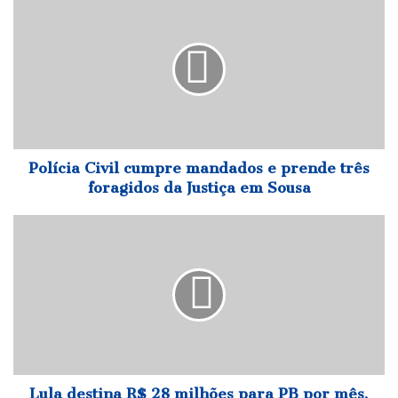
Civil
cumpre
mandados
e
prende
três
foragidos
da
Justiça
Polícia Civil cumpre mandados e prende três
em
foragidos da Justiça em Sousa
Sousa
Lula
destina
R$
28
milhões
para
PB
por
mês,
para
Lula destina R$ 28 milhões para PB por mês,