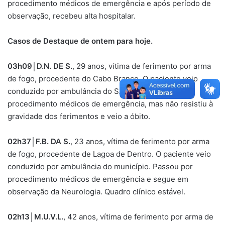
procedimento médicos de emergência e após período de
observação, recebeu alta hospitalar.
Casos de Destaque de ontem para hoje.
03h09
│
D.N. DE S.
, 29 anos, vítima de ferimento por arma
de fogo, procedente do Cabo Branco. O paciente veio
conduzido por ambulância do SAMU. Passou por
procedimento médicos de emergência, mas não resistiu à
gravidade dos ferimentos e veio a óbito.
02h37
│
F.B. DA S.
, 23 anos, vítima de ferimento por arma
de fogo, procedente de Lagoa de Dentro. O paciente veio
conduzido por ambulância do município. Passou por
procedimento médicos de emergência e segue em
observação da Neurologia. Quadro clínico estável.
02h13
│
M.U.V.L.
, 42 anos, vítima de ferimento por arma de