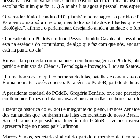
pessoais: “Usei de várias coisas do marxismo para fazer uma análise d
escolha tão ruim que fiz. (…) A minha luta agora é pessoal, mas espero 
O vereador Júnio Leandro (PDT) também homenageou o partido e fili
Parabenizo não só a diretoria, mas todos os filiados e filiadas que
ideológica”, afirmou o parlamentar, desejando ainda a unidade e o for
O presidente do PCdoB em João Pessoa, Jonildo Cavalcanti, ressalto
está na essência do comunismo, de algo que faz com que nós, enquan
está na pauta do dia”.
Robson Jampa declamou uma poesia em homenagem ao PCdoB, abordan
partido e ministra da Ciência, Tecnologia e Inovação, Luciana Santos
“
É uma honra estar aqui comemorando lutas, batalhas e conquistas do 
É uma honra ter vocês conosco. Parabéns ao PCdoB, partido de lutas
A presidenta estadual do PCdoB, Gregória Benário, teve sua participa
continuemos firmes na luta incansável buscando dias melhores para Jo
Liderança histórica do PCdoB e integrante do pleno, Frances Zenaide
dos camaradas que tombaram nas lutas democráticas do nosso Brasi
São 101 anos de persistência libertária do PCdoB. Tivemos diversos
apresenta hoje no nosso país”, afirmou.
Marcos Santos, secretário sindical do partido e membro da Central