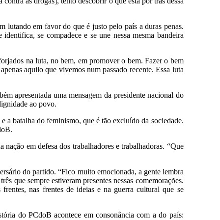
contra as drogas], tento descobrir o que está por trás dessa
lutando em favor do que é justo pelo país a duras penas.
 se identifica, se compadece e se une nessa mesma bandeira
 forjados na luta, no bem, em promover o bem. Fazer o bem
 apenas aquilo que vivemos num passado recente. Essa luta
mbém apresentada uma mensagem da presidente nacional do
 dignidade ao povo.
 e a batalha do feminismo, que é tão excluído da sociedade.
doB.
da nação em defesa dos trabalhadores e trabalhadoras. “Que
ersário do partido. “Fico muito emocionada, a gente lembra
três que sempre estiveram presentes nessas comemorações.
rentes, nas frentes de ideias e na guerra cultural que se
história do PCdoB acontece em consonância com a do país: