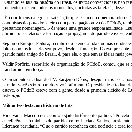
“Quando se fala da história do Brasil, os livros convencionais não f
momento, mas em todos os momentos, em todas as tarefas”, disse.
“
É com imensa alegria e satisfação que estamos comemorando os
conquistas do povo brasileiro com participação ativa do PCdoB, t
prestamos homenagem. Nós temos uma grande responsabilidade. Estam
afirmou o secretário de formação e propaganda do partido e ex-verea
Segundo Enoque Feitosa, membro do pleno, ainda que nas condições
faltou com as lutas do seu povo, desde a fundação. Esteve presente
partido mais antigo do Brasil, é, para ele, o que tem as ideias mais jov
Valdir Porfirio, secretário de organização do PCdoB, contou que se 
transformou em força.
O presidente estadual do PV, Sargento Dênis, desejou mais 101 ano
partido, vocês são o partido vivo”, afirmou. O presidente estadua
esteve, o PCdoB esteve com a gente, desde a primeira eleição de Lu
federação.
Militantes destacam história de luta
Hidelvânia Macedo destacou o legado histórico do partido. “Percebemo
as referências femininas do partido, como Luciana Santos, presidente
liderança partidária. “Que o partido reconheça essa potência e essa for