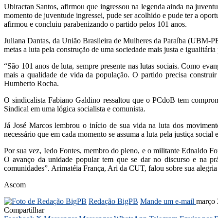
Ubiractan Santos, afirmou que ingressou na legenda ainda na juvent
momento de juventude ingressei, pude ser acolhido e pude ter a oportu
afirmou e concluiu parabenizando o partido pelos 101 anos.
Juliana Dantas, da União Brasileira de Mulheres da Paraíba (UBM-PB)
metas a luta pela construção de uma sociedade mais justa e igualitária
“
São 101 anos de luta, sempre presente nas lutas sociais. Como eva
mais a qualidade de vida da população. O partido precisa construir
Humberto Rocha.
O sindicalista Fabiano Galdino ressaltou que o PCdoB tem comprom
Sindical em uma lógica socialista e comunista.
Já José Marcos lembrou o início de sua vida na luta dos movimento
necessário que em cada momento se assuma a luta pela justiça social e
Por sua vez, Iedo Fontes, membro do pleno, e o militante Ednaldo Fon
O avanço da unidade popular tem que se dar no discurso e na práti
comunidades”. Arimatéia França, Ari da CUT, falou sobre sua alegria
Ascom
Redação BigPB
Mande um e-mail
março 
Compartilhar