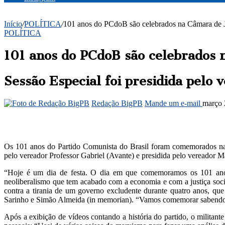
Início
/
POLÍTICA
/
101 anos do PCdoB são celebrados na Câmara de 
POLÍTICA
101 anos do PCdoB são celebrados 
Sessão Especial foi presidida pelo
Redação BigPB
Mande um e-mail
março 
Os 101 anos do Partido Comunista do Brasil foram comemorados na 
pelo vereador Professor Gabriel (Avante) e presidida pelo vereador 
“
Hoje é um dia de festa. O dia em que comemoramos os 101 anos 
neoliberalismo que tem acabado com a economia e com a justiça socia
contra a tirania de um governo excludente durante quatro anos, qu
Sarinho e Simão Almeida (in memorian). “Vamos comemorar sabendo q
Após a exibição de vídeos contando a história do partido, o militant