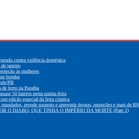
egrada contra violência doméstica
de janeiro
roteção às mulheres
lone bomba
ande/PB
e ferro na Paraíba
uase 50 bairros nesta quinta-feira
m edição especial da feira criativa
os, prende suspeito e apreende drogas, munições e mais de R$ 
R O DIABO, QUE TINHA O IMPÉRIO DA MORTE (Pate 2)