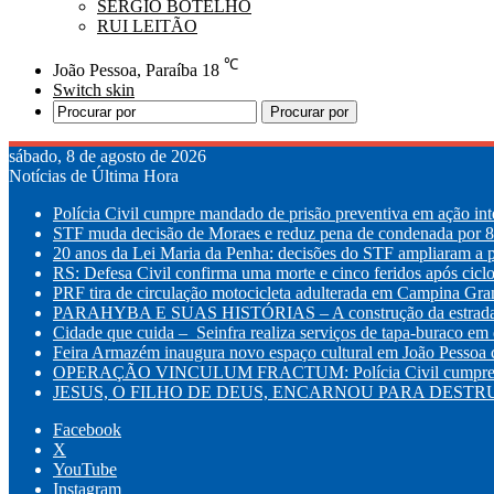
SÉRGIO BOTELHO
RUI LEITÃO
℃
João Pessoa, Paraíba
18
Switch skin
Procurar por
sábado, 8 de agosto de 2026
Notícias de Última Hora
Polícia Civil cumpre mandado de prisão preventiva em ação int
STF muda decisão de Moraes e reduz pena de condenada por 8 
20 anos da Lei Maria da Penha: decisões do STF ampliaram a p
RS: Defesa Civil confirma uma morte e cinco feridos após cic
PRF tira de circulação motocicleta adulterada em Campina Gr
PARAHYBA E SUAS HISTÓRIAS – A construção da estrada d
Cidade que cuida – Seinfra realiza serviços de tapa-buraco em q
Feira Armazém inaugura novo espaço cultural em João Pessoa co
OPERAÇÃO VINCULUM FRACTUM: Polícia Civil cumpre mandad
JESUS, O FILHO DE DEUS, ENCARNOU PARA DESTRUI
Facebook
X
YouTube
Instagram