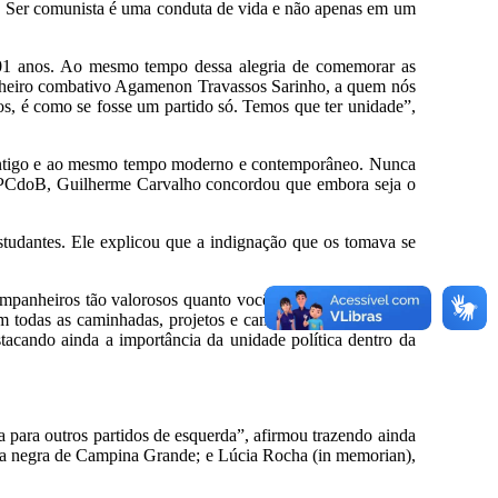
ido. Ser comunista é uma conduta de vida e não apenas em um
1 anos. Ao mesmo tempo dessa alegria de comemorar as
nheiro combativo Agamenon Travassos Sarinho, a quem nós
, é como se fosse um partido só. Temos que ter unidade”,
 antigo e ao mesmo tempo moderno e contemporâneo. Nunca
 do PCdoB, Guilherme Carvalho concordou que embora seja o
estudantes. Ele explicou que a indignação que os tomava se
ompanheiros tão valorosos quanto vocês. Sem vocês não há
Em todas as caminhadas, projetos e campanhas de que o PT
tacando ainda a importância da unidade política dentro da
a para outros partidos de esquerda”, afirmou trazendo ainda
adora negra de Campina Grande; e Lúcia Rocha (in memorian),