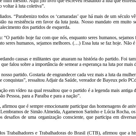
e mim mesmo. Aqui [no livro que escreveu relatando a luta que enfrenta 
voltar à luta coletiva”.
ados. “Parabenizo todos os ‘camaradas’ que há mais de um século vêm 
 estão na resistência em favor da luta justa. Nosso mandato em muito
talecimento dos partidos de esquerda.
u: “O partido hoje faz com que nós, enquanto seres humanos, sejamos
to seres humanos, sejamos melhores. (…) Essa luta se faz hoje. Não é
do causas e militantes que atuaram na história do partido. Foi ta
, que falou sobre a importância de semear a esperança na luta por mais
nosso partido. Gostaria de engrandecer cada vez mais a luta da mulher
 e conquistas”, ressaltou Adjair da Saúde, vereador de Bayeux pelo PC
ção em vídeo na qual ressaltou que o partido é a legenda mais antiga 
ão Pessoa, para a Paraíba e para a nação”.
, afirmou que é sempre emocionante participar das homenagens de aniv
l. Lembramos de Simão Almeida, Agamenon Sarinho e Lúcia Rocha, os 
 desafios de uma organização consciente, que participa em diversas f
 dos Trabalhadores e Trabalhadoras do Brasil (CTB), afirmou que a 