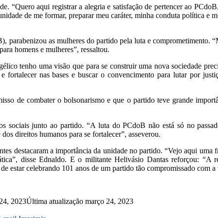
ude. “Quero aqui registrar a alegria e satisfação de pertencer ao PCd
nidade de me formar, preparar meu caráter, minha conduta política e me 
, parabenizou as mulheres do partido pela luta e comprometimento. “M
 para homens e mulheres”, ressaltou.
ngélico tenho uma visão que para se construir uma nova sociedade prec
 e fortalecer nas bases e buscar o convencimento para lutar por justi
isso de combater o bolsonarismo e que o partido teve grande import
s sociais junto ao partido. “A luta do PCdoB não está só no passado
 dos direitos humanos para se fortalecer”, asseverou.
tes destacaram a importância da unidade no partido. “Vejo aqui uma fr
ca”, disse Ednaldo. E o militante Helivásio Dantas reforçou: “A re
 de estar celebrando 101 anos de um partido tão compromissado com a v
24, 2023
Última atualização março 24, 2023