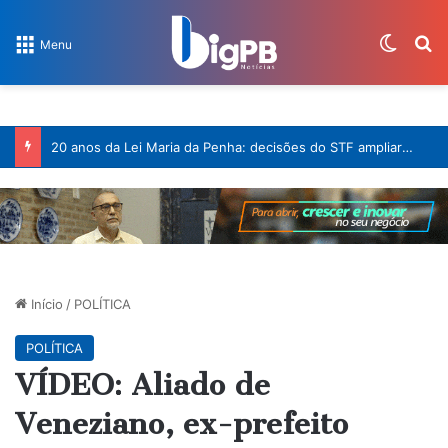
Switch
Pr
Menu
20 anos da Lei Maria da Penha: decisões do STF ampliaram a proteção às mulheres
Início
/
POLÍTICA
POLÍTICA
VÍDEO: Aliado de
Veneziano, ex-prefeito