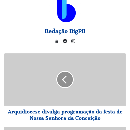
Redação BigPB
Website
Facebook
Instagram
Arquidiocese
divulga
programação
da
festa
de
Nossa
Senhora
da
Conceição
Arquidiocese divulga programação da festa de
Nossa Senhora da Conceição
Lula