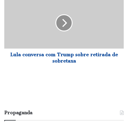
conversa
com
Trump
sobre
retirada
de
sobretaxa
Lula conversa com Trump sobre retirada de
sobretaxa
Propaganda