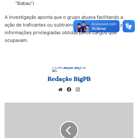
“Babau”)
​A investigação aponta que o grupo atuava facilitando a
ação de traficantes ou subtraindo entorpecentes utilizando
informações privilegiadas obtidas pelos cargos que
ocupavam.
Redação BigPB
Website
Facebook
Instagram
EM
CAMPINA
GRANDE:
Polícia
Civil
prende