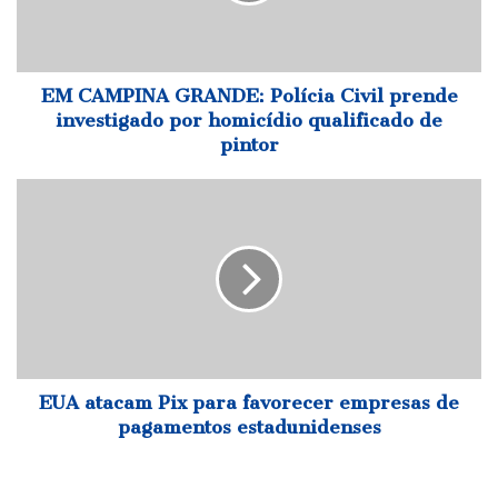
investigado
por
homicídio
qualificado
EM CAMPINA GRANDE: Polícia Civil prende
de
investigado por homicídio qualificado de
pintor
pintor
EUA
atacam
Pix
para
favorecer
empresas
de
pagamentos
estadunidenses
EUA atacam Pix para favorecer empresas de
pagamentos estadunidenses