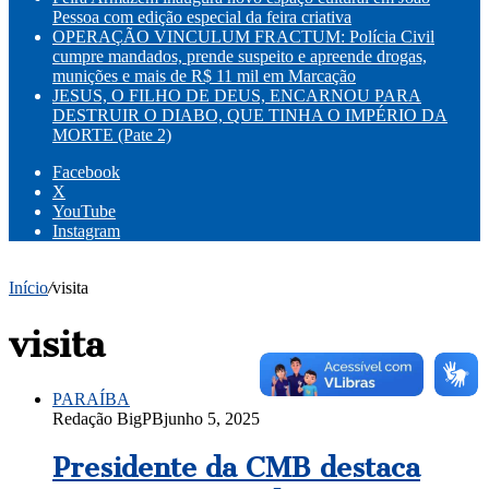
Pessoa com edição especial da feira criativa
OPERAÇÃO VINCULUM FRACTUM: Polícia Civil
cumpre mandados, prende suspeito e apreende drogas,
munições e mais de R$ 11 mil em Marcação
JESUS, O FILHO DE DEUS, ENCARNOU PARA
DESTRUIR O DIABO, QUE TINHA O IMPÉRIO DA
MORTE (Pate 2)
Facebook
X
YouTube
Instagram
Início
/
visita
visita
PARAÍBA
Redação BigPB
junho 5, 2025
Presidente da CMB destaca