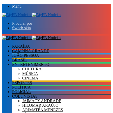
Menu
Procurar por
Switch skin
PARAÍBA
CAMPINA GRANDE
JOÃO PESSOA
BRASIL
ENTRETENIMENTO
CULTURA
MÚSICA
CINEMA
ESPORTES
POLÍTICA
POLICIAL
COLUNISTAS
JAIMACY ANDRADE
HILOMAR ARAÚJO
ARIMATÉA MENEZES