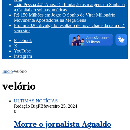
João Pessoa 441 Anos: Da fundação às margens do Sanhauá
à Capital do sol nas américas
R$ 150 Milhões em Jogo: O Sonho de Virar Milionário
Movimenta Apostadores na Mega-Sena
Prouni 2026: divulgado resultado de nova chamada para o 2º
semestre
Facebook
X
YouTube
Instagram
Início
/
velório
velório
ULTIMAS NOTÍCIAS
Redação BigPB
fevereiro 25, 2024
0
Morre o jornalista Agnaldo