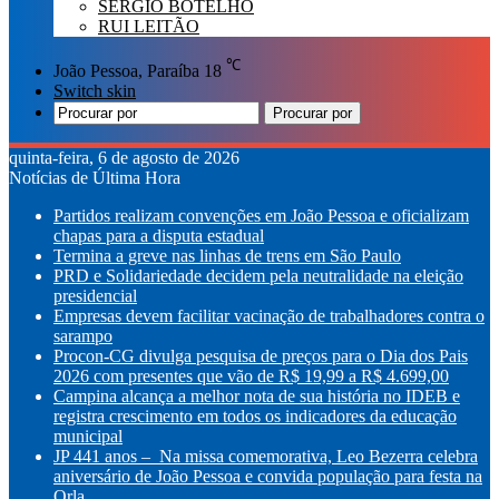
SÉRGIO BOTELHO
RUI LEITÃO
℃
João Pessoa, Paraíba
18
Switch skin
Procurar por
quinta-feira, 6 de agosto de 2026
Notícias de Última Hora
Partidos realizam convenções em João Pessoa e oficializam
chapas para a disputa estadual
Termina a greve nas linhas de trens em São Paulo
PRD e Solidariedade decidem pela neutralidade na eleição
presidencial
Empresas devem facilitar vacinação de trabalhadores contra o
sarampo
Procon-CG divulga pesquisa de preços para o Dia dos Pais
2026 com presentes que vão de R$ 19,99 a R$ 4.699,00
Campina alcança a melhor nota de sua história no IDEB e
registra crescimento em todos os indicadores da educação
municipal
JP 441 anos – Na missa comemorativa, Leo Bezerra celebra
aniversário de João Pessoa e convida população para festa na
Orla