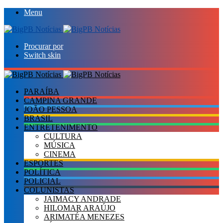
Menu
Procurar por
Switch skin
PARAÍBA
CAMPINA GRANDE
JOÃO PESSOA
BRASIL
ENTRETENIMENTO
CULTURA
MÚSICA
CINEMA
ESPORTES
POLÍTICA
POLICIAL
COLUNISTAS
JAIMACY ANDRADE
HILOMAR ARAÚJO
ARIMATÉA MENEZES