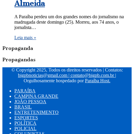
Almeida
A Paraíba perdeu um dos grandes nomes do jornalismo na
madrugada deste domingo (25). Morreu, aos 74 anos, o
jornalista…
Leia mais »
Propaganda
Propagandas
© Copyright 2025, Todos os direitos reservados | Contatos:
bigpbnoticias@gmail.com
|
contato@bigpb.com.br
|
Orgulhosamente hospedado por
Paraíba Host.
PARAÍBA
CAMPINA GRANDE
JOÃO PESSOA
BRASIL
ENTRETENIMENTO
ESPORTES
POLÍTICA
POLICIAL
COLUNISTAS