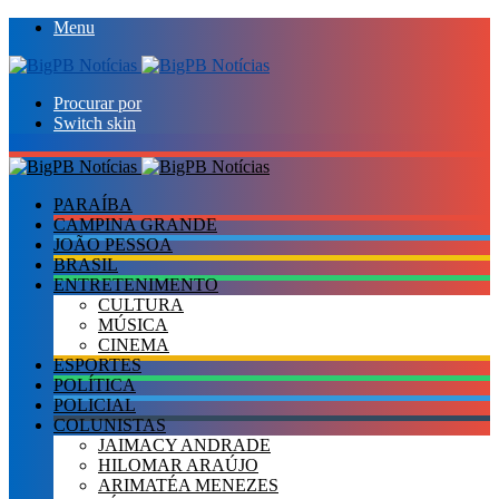
Menu
Procurar por
Switch skin
PARAÍBA
CAMPINA GRANDE
JOÃO PESSOA
BRASIL
ENTRETENIMENTO
CULTURA
MÚSICA
CINEMA
ESPORTES
POLÍTICA
POLICIAL
COLUNISTAS
JAIMACY ANDRADE
HILOMAR ARAÚJO
ARIMATÉA MENEZES