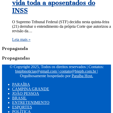
vida toda a aposentados do
INSS
O Supremo Tribunal Federal (STF) decidiu nesta quinta-feira
(21) derrubar o entendimento da própria Corte que autorizou a
revisão da…
Leia mais »
Propaganda
Propagandas
© Copyright 2025, Todos os direitos reservados | Contatos:
bigpbnoticias@gmail.com
|
contato@bigpb.com.br
|
Orgulhosamente hospedado por
Paraíba Host.
PARAÍBA
CAMPINA GRANDE
JOÃO PESSOA
BRASIL
ENTRETENIMENTO
ESPORTES
POLÍTICA