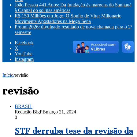
João Pessoa 441 Anos: Da fundação às margens do Sanhauá
à Capital do sol nas américas
R$ 150 Milhões em Jogo: O Sonho de Virar Milionário
Movimenta Apostadores na Mega-Sena
Prouni 2026: divulgado resultado de nova chamada para o 2º
semestre
Facebook
X
YouTube
Instagram
Início
/
revisão
revisão
BRASIL
Redação BigPB
março 21, 2024
0
STF derruba tese da revisão da