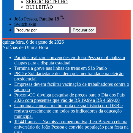
SÉRGIO BOTELHO
RUI LEITÃO
℃
João Pessoa, Paraíba
18
Switch skin
Procurar por
quinta-feira, 6 de agosto de 2026
Notícias de Última Hora
Partidos realizam convenções em João Pessoa e oficializam
chapas para a disputa estadual
Termina a greve nas linhas de trens em São Paulo
PRD e Solidariedade decidem pela neutralidade na eleição
presidencial
Empresas devem facilitar vacinação de trabalhadores contra o
sarampo
Procon-CG divulga pesquisa de preços para o Dia dos Pais
2026 com presentes que vão de R$ 19,99 a R$ 4.699,00
Campina alcança a melhor nota de sua história no IDEB e
registra crescimento em todos os indicadores da educação
municipal
JP 441 anos – Na missa comemorativa, Leo Bezerra celebra
aniversário de João Pessoa e convida população para festa na
Orla