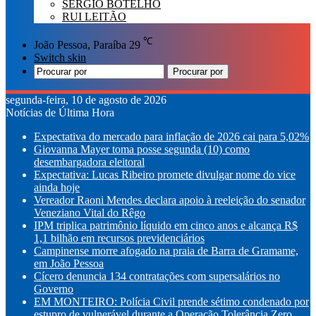
SÉRGIO BOTELHO
RUI LEITÃO
℃
João Pessoa, Paraíba
29
Switch skin
Procurar por
segunda-feira, 10 de agosto de 2026
Notícias de Última Hora
Expectativa do mercado para inflação de 2026 cai para 5,02%
Giovanna Mayer toma posse segunda (10) como
desembargadora eleitoral
Expectativa: Lucas Ribeiro promete divulgar nome do vice
ainda hoje
Vereador Raoni Mendes declara apoio à reeleição do senador
Veneziano Vital do Rêgo
IPM triplica patrimônio líquido em cinco anos e alcança R$
1,1 bilhão em recursos previdenciários
Campinense morre afogado na praia de Barra de Gramame,
em João Pessoa
Cícero denuncia 134 contratações com supersalários no
Governo
EM MONTEIRO: Polícia Civil prende sétimo condenado por
estupro de vulnerável durante a Operação Tolerância Zero