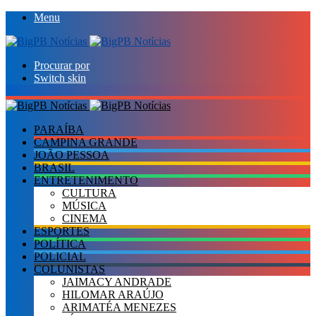
Menu
Procurar por
Switch skin
PARAÍBA
CAMPINA GRANDE
JOÃO PESSOA
BRASIL
ENTRETENIMENTO
CULTURA
MÚSICA
CINEMA
ESPORTES
POLÍTICA
POLICIAL
COLUNISTAS
JAIMACY ANDRADE
HILOMAR ARAÚJO
ARIMATÉA MENEZES