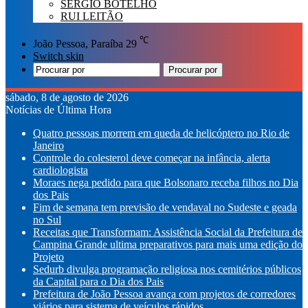
SÉRGIO BOTELHO
RUI LEITÃO
℃
João Pessoa, Paraíba
29
Switch skin
Procurar por
sábado, 8 de agosto de 2026
Notícias de Última Hora
Quatro pessoas morrem em queda de helicóptero no Rio de
Janeiro
Controle do colesterol deve começar na infância, alerta
cardiologista
Moraes nega pedido para que Bolsonaro receba filhos no Dia
dos Pais
Fim de semana tem previsão de vendaval no Sudeste e geada
no Sul
Receitas que Transformam: Assistência Social da Prefeitura de
Campina Grande ultima preparativos para mais uma edição do
Projeto
Sedurb divulga programação religiosa nos cemitérios públicos
da Capital para o Dia dos Pais
Prefeitura de João Pessoa avança com projetos de corredores
viários para sistema de veículos rápidos