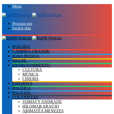
Menu
Procurar por
Switch skin
PARAÍBA
CAMPINA GRANDE
JOÃO PESSOA
BRASIL
ENTRETENIMENTO
CULTURA
MÚSICA
CINEMA
ESPORTES
POLÍTICA
POLICIAL
COLUNISTAS
JAIMACY ANDRADE
HILOMAR ARAÚJO
ARIMATÉA MENEZES