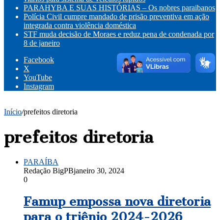
PARAHYBA E SUAS HISTÓRIAS – Os nobres paraibanos
Polícia Civil cumpre mandado de prisão preventiva em ação
integrada contra violência doméstica
STF muda decisão de Moraes e reduz pena de condenada por
8 de janeiro
Facebook
X
YouTube
Instagram
Início
/
prefeitos diretoria
prefeitos diretoria
PARAÍBA
Redação BigPB
janeiro 30, 2024
0
Famup empossa nova diretoria
para o triênio 2024-2026