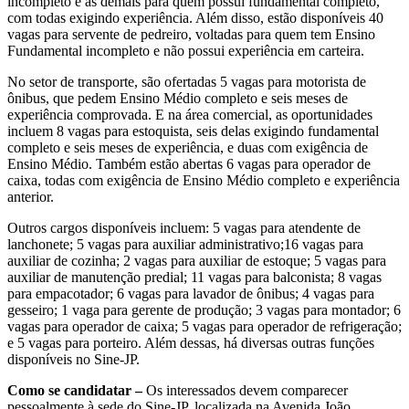
incompleto e as demais para quem possui fundamental completo,
com todas exigindo experiência. Além disso, estão disponíveis 40
vagas para servente de pedreiro, voltadas para quem tem Ensino
Fundamental incompleto e não possui experiência em carteira.
No setor de transporte, são ofertadas 5 vagas para motorista de
ônibus, que pedem Ensino Médio completo e seis meses de
experiência comprovada. E na área comercial, as oportunidades
incluem 8 vagas para estoquista, seis delas exigindo fundamental
completo e seis meses de experiência, e duas com exigência de
Ensino Médio. Também estão abertas 6 vagas para operador de
caixa, todas com exigência de Ensino Médio completo e experiência
anterior.
Outros cargos disponíveis incluem: 5 vagas para atendente de
lanchonete; 5 vagas para auxiliar administrativo;16 vagas para
auxiliar de cozinha; 2 vagas para auxiliar de estoque; 5 vagas para
auxiliar de manutenção predial; 11 vagas para balconista; 8 vagas
para empacotador; 6 vagas para lavador de ônibus; 4 vagas para
gesseiro; 1 vaga para gerente de produção; 3 vagas para montador; 6
vagas para operador de caixa; 5 vagas para operador de refrigeração;
e 5 vagas para porteiro. Além dessas, há diversas outras funções
disponíveis no Sine-JP.
Como se candidatar –
Os interessados devem comparecer
pessoalmente à sede do Sine-JP, localizada na Avenida João