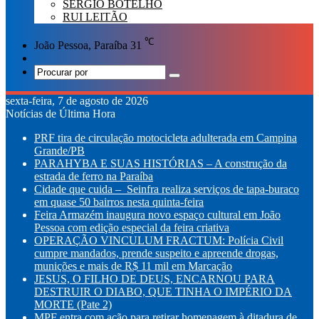
SÉRGIO BOTELHO
RUI LEITÃO
℃
João Pessoa, Paraíba
31
Switch
skin
Procurar
por
sexta-feira, 7 de agosto de 2026
Notícias de Última Hora
PRF tira de circulação motocicleta adulterada em Campina
Grande/PB
PARAHYBA E SUAS HISTÓRIAS – A construção da
estrada de ferro na Paraíba
Cidade que cuida – Seinfra realiza serviços de tapa-buraco
em quase 50 bairros nesta quinta-feira
Feira Armazém inaugura novo espaço cultural em João
Pessoa com edição especial da feira criativa
OPERAÇÃO VINCULUM FRACTUM: Polícia Civil
cumpre mandados, prende suspeito e apreende drogas,
munições e mais de R$ 11 mil em Marcação
JESUS, O FILHO DE DEUS, ENCARNOU PARA
DESTRUIR O DIABO, QUE TINHA O IMPÉRIO DA
MORTE (Pate 2)
MPF entra com ação para retirar homenagem à ditadura de