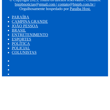
bigpbnoticias@gmail.com
|
contato@bigpb.com.br
|
Orgulhosamente hospedado por
Paraíba Host.
PARAÍBA
CAMPINA GRANDE
JOÃO PESSOA
BRASIL
ENTRETENIMENTO
ESPORTES
POLÍTICA
POLICIAL
COLUNISTAS
Facebook
X
YouTube
Instagram
Facebook
X
WhatsApp
Telegram
Viber
Botão
Voltar
ao
topo