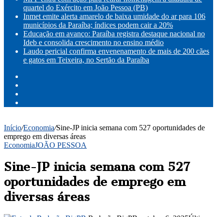
quartel do Exército em João Pessoa (PB)
Inmet emite alerta amarelo de baixa umidade do ar para 106
municípios da Paraíba; índices podem cair a 20%
Educação em avanço: Paraíba registra destaque nacional no
Ideb e consolida crescimento no ensino médio
Laudo pericial confirma envenenamento de mais de 200 cães
e gatos em Teixeira, no Sertão da Paraíba
Facebook
X
YouTube
Instagram
Início
/
Economia
/
Sine-JP inicia semana com 527 oportunidades de
emprego em diversas áreas
Economia
JOÃO PESSOA
Sine-JP inicia semana com 527
oportunidades de emprego em
diversas áreas