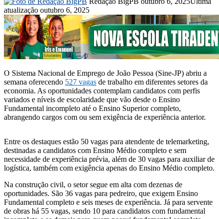
Mande
Redação BigPB
outubro 6, 2025
Última
um
atualização outubro 6, 2025
e-
mail
O Sistema Nacional de Emprego de João Pessoa (Sine-JP) abriu a
semana oferecendo
527 vagas
de trabalho em diferentes setores da
economia. As oportunidades contemplam candidatos com perfis
variados e níveis de escolaridade que vão desde o Ensino
Fundamental incompleto até o Ensino Superior completo,
abrangendo cargos com ou sem exigência de experiência anterior.
Entre os destaques estão 50 vagas para atendente de telemarketing,
destinadas a candidatos com Ensino Médio completo e sem
necessidade de experiência prévia, além de 30 vagas para auxiliar de
logística, também com exigência apenas do Ensino Médio completo.
Na construção civil, o setor segue em alta com dezenas de
oportunidades. São 36 vagas para pedreiro, que exigem Ensino
Fundamental completo e seis meses de experiência. Já para servente
de obras há 55 vagas, sendo 10 para candidatos com fundamental