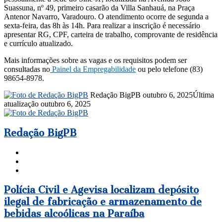
Suassuna, nº 49, primeiro casarão da Villa Sanhauá, na Praça
Antenor Navarro, Varadouro. O atendimento ocorre de segunda a
sexta-feira, das 8h às 14h. Para realizar a inscrição é necessário
apresentar RG, CPF, carteira de trabalho, comprovante de residência
e currículo atualizado.
Mais informações sobre as vagas e os requisitos podem ser
consultadas no
Painel da Empregabilidade
ou pelo telefone (83)
98654-8978.
Mande
Redação BigPB
outubro 6, 2025
Última
um
atualização outubro 6, 2025
e-
mail
Redação BigPB
Website
Facebook
Instagram
Polícia
Polícia Civil e Agevisa localizam depósito
Civil
ilegal de fabricação e armazenamento de
e
bebidas alcoólicas na Paraíba
Agevisa