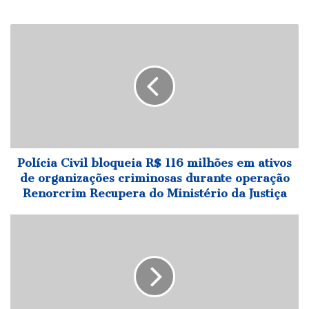
Polícia
Civil
bloqueia
R$
116
milhões
em
ativos
de
organizações
Polícia Civil bloqueia R$ 116 milhões em ativos
criminosas
de organizações criminosas durante operação
durante
Renorcrim Recupera do Ministério da Justiça
operação
Renorcrim
PRF
Recupera
apreendeu
do
10
Ministério
mil
da
maços
Justiça
de
cigarros