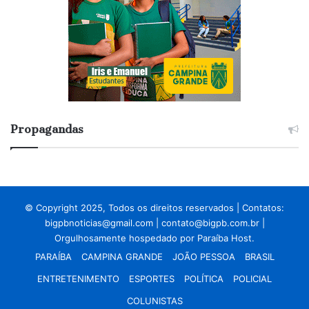
Propagandas
© Copyright 2025, Todos os direitos reservados | Contatos:
bigpbnoticias@gmail.com
|
contato@bigpb.com.br
|
Orgulhosamente hospedado por
Paraíba Host.
PARAÍBA
CAMPINA GRANDE
JOÃO PESSOA
BRASIL
ENTRETENIMENTO
ESPORTES
POLÍTICA
POLICIAL
COLUNISTAS