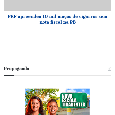
sem
nota
fiscal
PRF apreendeu 10 mil maços de cigarros sem
na
nota fiscal na PB
PB
Propaganda