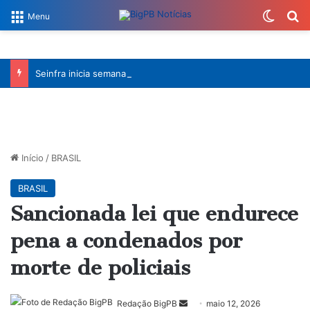
Switch
Pr
Menu
Seinfra inicia semana com serviços da Operação Tapa-Buraco em quase 50 bairros de João Pessoa
Início
/
BRASIL
BRASIL
Sancionada lei que endurece
pena a condenados por
morte de policiais
Mande
Redação BigPB
maio 12, 2026