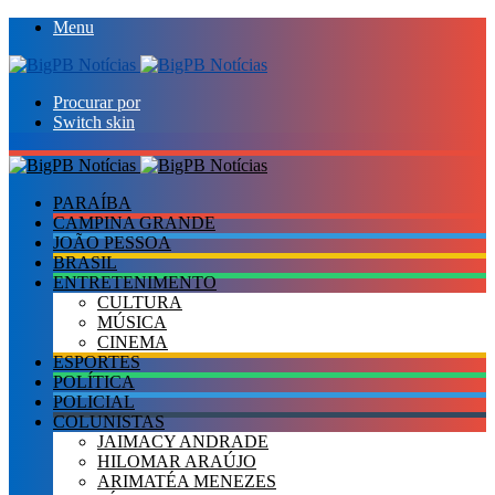
Menu
Procurar por
Switch skin
PARAÍBA
CAMPINA GRANDE
JOÃO PESSOA
BRASIL
ENTRETENIMENTO
CULTURA
MÚSICA
CINEMA
ESPORTES
POLÍTICA
POLICIAL
COLUNISTAS
JAIMACY ANDRADE
HILOMAR ARAÚJO
ARIMATÉA MENEZES