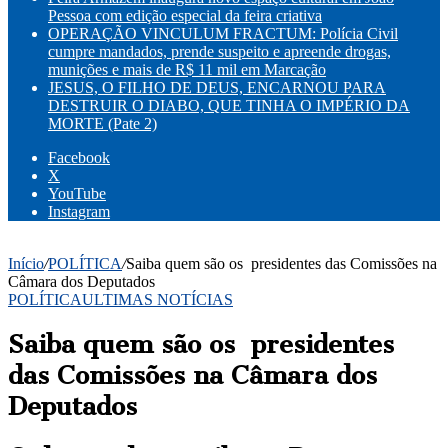
Pessoa com edição especial da feira criativa
OPERAÇÃO VINCULUM FRACTUM: Polícia Civil
cumpre mandados, prende suspeito e apreende drogas,
munições e mais de R$ 11 mil em Marcação
JESUS, O FILHO DE DEUS, ENCARNOU PARA
DESTRUIR O DIABO, QUE TINHA O IMPÉRIO DA
MORTE (Pate 2)
Facebook
X
YouTube
Instagram
Início
/
POLÍTICA
/
Saiba quem são os presidentes das Comissões na
Câmara dos Deputados
POLÍTICA
ULTIMAS NOTÍCIAS
Saiba quem são os presidentes
das Comissões na Câmara dos
Deputados