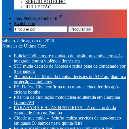
SÉRGIO BOTELHO
RUI LEITÃO
℃
João Pessoa, Paraíba
18
Switch skin
Procurar por
sábado, 8 de agosto de 2026
Notícias de Última Hora
Polícia Civil cumpre mandado de prisão preventiva em ação
integrada contra violência doméstica
STF muda decisão de Moraes e reduz pena de condenada por
8 de janeiro
20 anos da Lei Maria da Penha: decisões do STF ampliaram a
proteção às mulheres
RS: Defesa Civil confirma uma morte e cinco feridos após
ciclone bomba
PRF tira de circulação motocicleta adulterada em Campina
Grande/PB
PARAHYBA E SUAS HISTÓRIAS – A construção da
estrada de ferro na Paraíba
Cidade que cuida – Seinfra realiza serviços de tapa-buraco
em quase 50 bairros nesta quinta-feira
Feira Armazém inaugura novo espaço cultural em João