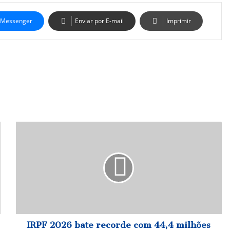
Messenger
Enviar por E-mail
Imprimir
I
R
P
F
2
0
2
6
b
a
IRPF 2026 bate recorde com 44,4 milhões