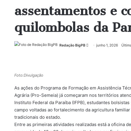
assentamentos e 
quilombolas da Pa
Redação BigPB
M
junho 1, 2026
Últim
a
n
d
e
Foto:Divulgação
u
As ações do Programa de Formação em Assistência Técn
m
e
Agrária (Pro-Semeia) já começaram nos territórios atend
-
Instituto Federal da Paraíba (IFPB), estudantes bolsista
m
campo voltadas ao fortalecimento da agricultura famili
a
tradicionais do estado.
i
Entre as primeiras atividades realizadas está a oficina 
l