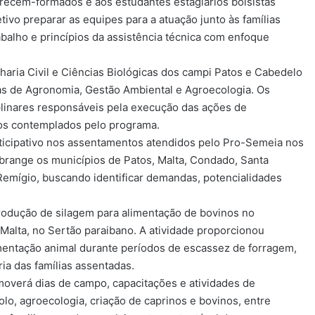
 recém-formados e aos estudantes estagiários bolsistas
ivo preparar as equipes para a atuação junto às famílias
abalho e princípios da assistência técnica com enfoque
haria Civil e Ciências Biológicas dos campi Patos e Cabedelo
as de Agronomia, Gestão Ambiental e Agroecologia. Os
plinares responsáveis pela execução das ações de
rios contemplados pelo programa.
rticipativo nos assentamentos atendidos pelo Pro-Semeia nos
 abrange os municípios de Patos, Malta, Condado, Santa
emígio, buscando identificar demandas, potencialidades
rodução de silagem para alimentação de bovinos no
Malta, no Sertão paraibano. A atividade proporcionou
limentação animal durante períodos de escassez de forragem,
ia das famílias assentadas.
verá dias de campo, capacitações e atividades de
o, agroecologia, criação de caprinos e bovinos, entre