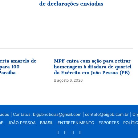
t
de declarações enviadas
e
r
e
c
o
r
d
e
erta amarelo de
MPF entra com ação para retirar
c
para 100
homenagem à ditadura de quartel
o
Paraíba
do Exército em João Pessoa (PB)
m
4
agosto 6, 2026
4
,
4
m
i
vados | Contatos:
bigpbnoticias@gmail.com
|
contato@bigpb.com.br
| O
l
DE
JOÃO PESSOA
BRASIL
ENTRETENIMENTO
ESPORTES
POLÍTI
h
õ
Facebook
X
YouTube
Instagram