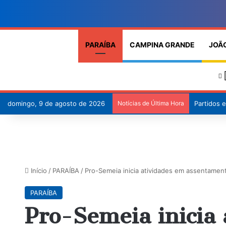
PARAÍBA
CAMPINA GRANDE
JOÃ
domingo, 9 de agosto de 2026
Notícias de Última Hora
Sudema di
Início
/
PARAÍBA
/
Pro-Semeia inicia atividades em assentamen
PARAÍBA
Pro-Semeia inicia 