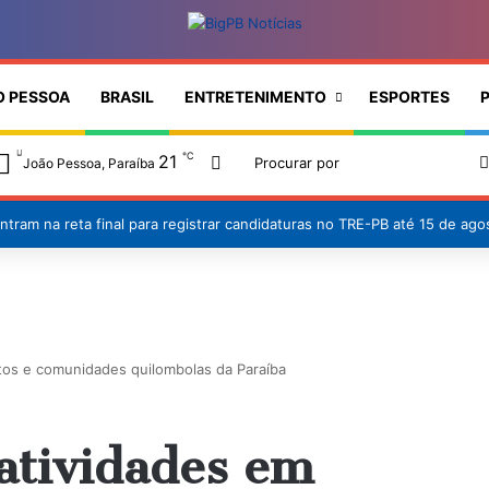
O PESSOA
BRASIL
ENTRETENIMENTO
ESPORTES
P
℃
21
Switch skin
João Pessoa, Paraíba
vulga relatório de balneabilidade: apenas três trechos do litoral parai
tos e comunidades quilombolas da Paraíba
atividades em