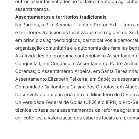
outros assuntos voltados ao fortalecimento da agricultu
assentamentos.
Assentamentos e territórios tradicionais
Na Paraíba, o Pro-Semeia — antigo Profor-Ext — tem a 
e territórios tradicionais localizados nas regiões do Se
em princípios agroecológicos, participativos e democrát
organização comunitária e a autonomia das famílias benef
As atividades do programa contemplam o Assentamento 
Conquista I, em Condado; o Assentamento Padre Acácio
Coremas; o Assentamento Aroeira, em Santa Teresinha;
Assentamento Elizabeth Teixeira, em Sapé; os assentam
Comunidade Quilombola Caiana dos Crioulos, em Alago
Desenvolvido em parceria entre o Ministério do Desenvol
Universidade Federal de Goiás (UFG) e o IFPB, o Pro-Se
técnica voltada para assentamentos da reforma agrária e t
agricultores, a valorização dos saberes locais e a pro