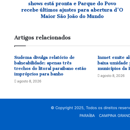
o
shows está pronta e Parque do Povo
s
recebe últimos ajustes para abertura d'O
p
Maior São João do Mundo
r
e
p
Artigos relacionados
a
r
a
Sudema divulga relatório de
Inmet emite al
t
balneabilidade: apenas três
baixa umidade 
i
trechos do litoral paraibano estão
municípios da 
v
impróprios para banho
o
agosto 8, 2026
agosto 8, 2026
s
:
e
s
t
© Copyright 2025, Todos os direitos reser
r
PARAÍBA
CAMPINA GRAN
u
t