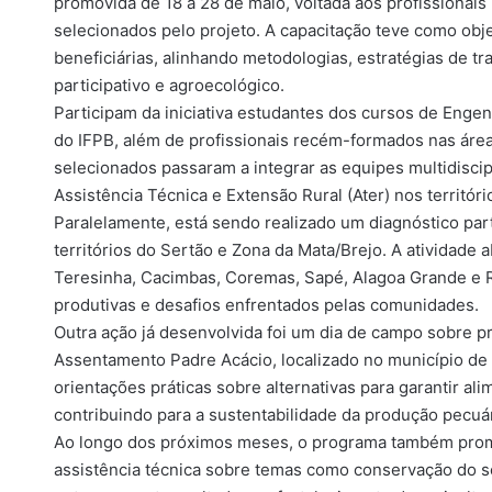
promovida de 18 a 28 de maio, voltada aos profissionais
selecionados pelo projeto. A capacitação teve como objet
beneficiárias, alinhando metodologias, estratégias de tr
participativo e agroecológico.
Participam da iniciativa estudantes dos cursos de Engen
do IFPB, além de profissionais recém-formados nas áre
selecionados passaram a integrar as equipes multidisci
Assistência Técnica e Extensão Rural (Ater) nos territó
Paralelamente, está sendo realizado um diagnóstico pa
territórios do Sertão e Zona da Mata/Brejo. A atividade
Teresinha, Cacimbas, Coremas, Sapé, Alagoa Grande e R
produtivas e desafios enfrentados pelas comunidades.
Outra ação já desenvolvida foi um dia de campo sobre p
Assentamento Padre Acácio, localizado no município de 
orientações práticas sobre alternativas para garantir a
contribuindo para a sustentabilidade da produção pecuár
Ao longo dos próximos meses, o programa também promo
assistência técnica sobre temas como conservação do sol