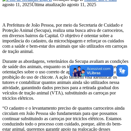
agosto 11, 2025
Última atualização agosto 11, 2025
A Prefeitura de João Pessoa, por meio da Secretaria de Cuidado e
Proteção Animal (Secupa), realiza uma busca ativa de carroceiros,
em diversos bairros da Capital. O objetivo é orientar sobre a
importância do cadastro, da microchipagem e reforçar os cuidados
com a saúde e bem-estar dos animais que são utilizados em carroças
de tração animal.
Durante as abordagens, veterinários da Secupa avaliam as condições
de saúde dos animais, enquanto os técnicos da secretaria repassam
orientações sobre o uso correto de apetrechos e alertam para a
proibição do uso de chicote. A ação também visa identificar os
tutores e contabilizar quantos animais ainda são utilizados nessa
atividade, garantindo dados precisos para a retirada gradual dos
veículos de tração animal (VTA), substituindo as carroças por
triciclos elétricos.
“O cadastro e o levantamento preciso de quantos carroceiros ainda
circulam em João Pessoa são fundamentais para que possamos
continuar substituindo as carroças por triciclos elétricos. Estamos
conduzindo todo o processo com cuidado, porque, além do bem-
estar animal, queremos garantir apoio na realocação desses