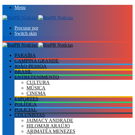
Menu
Procurar por
Switch skin
PARAÍBA
CAMPINA GRANDE
JOÃO PESSOA
BRASIL
ENTRETENIMENTO
CULTURA
MÚSICA
CINEMA
ESPORTES
POLÍTICA
POLICIAL
COLUNISTAS
JAIMACY ANDRADE
HILOMAR ARAÚJO
ARIMATÉA MENEZES