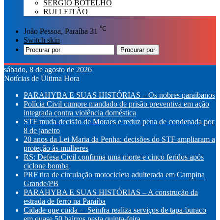
SÉRGIO BOTELHO
RUI LEITÃO
℃
João Pessoa, Paraíba
31
Switch skin
Procurar por
sábado, 8 de agosto de 2026
Notícias de Última Hora
PARAHYBA E SUAS HISTÓRIAS – Os nobres paraibanos
Polícia Civil cumpre mandado de prisão preventiva em ação
integrada contra violência doméstica
STF muda decisão de Moraes e reduz pena de condenada por
8 de janeiro
20 anos da Lei Maria da Penha: decisões do STF ampliaram a
proteção às mulheres
RS: Defesa Civil confirma uma morte e cinco feridos após
ciclone bomba
PRF tira de circulação motocicleta adulterada em Campina
Grande/PB
PARAHYBA E SUAS HISTÓRIAS – A construção da
estrada de ferro na Paraíba
Cidade que cuida – Seinfra realiza serviços de tapa-buraco
em quase 50 bairros nesta quinta-feira