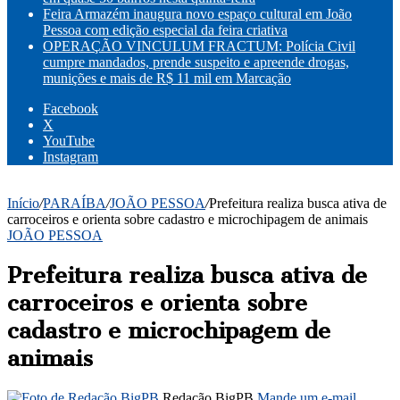
Feira Armazém inaugura novo espaço cultural em João
Pessoa com edição especial da feira criativa
OPERAÇÃO VINCULUM FRACTUM: Polícia Civil
cumpre mandados, prende suspeito e apreende drogas,
munições e mais de R$ 11 mil em Marcação
Facebook
X
YouTube
Instagram
Início
/
PARAÍBA
/
JOÃO PESSOA
/
Prefeitura realiza busca ativa de
carroceiros e orienta sobre cadastro e microchipagem de animais
JOÃO PESSOA
Prefeitura realiza busca ativa de
carroceiros e orienta sobre
cadastro e microchipagem de
animais
Redação BigPB
Mande um e-mail