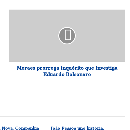
Moraes
prorroga
inquérito
que
investiga
Eduardo
Bolsonaro
Moraes prorroga inquérito que investiga
Eduardo Bolsonaro
a Nova, Companhia
João Pessoa une história,