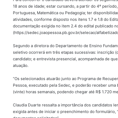
18 anos de idade; estar cursando, a partir do 4º período,
Portuguesa, Matemática ou Pedagogia; ter disponibilid
atividades, conforme disposto nos itens 1.7 e 1.8 do Edita
documentação exigida no item 2.4 do edital publicado no
(https://sedec.joaopessoa.pb.gov.br/selecao/alfabetizado
Segundo a diretora do Departamento de Ensino Fundamen
seletivo ocorrerá em três etapas sucessivas: inscrição 
candidato; e entrevista presencial, acompanhada de que
atuação.
“Os selecionados atuarão junto ao Programa de Recup
Pessoa, executado pela Sedec, e poderão receber uma b
(vinte) horas semanais, podendo chegar até R$ 1.720 men
Claudia Duarte ressalta a importância dos candidatos l
exigida antes de iniciar o preenchimento do formulário, 