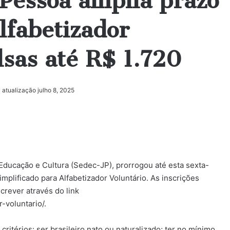
 Pessoa amplia prazo
lfabetizador
lsas até R$ 1.720
 atualização julho 8, 2025
Educação e Cultura (Sedec-JP), prorrogou até esta sexta-
implificado para Alfabetizador Voluntário. As inscrições
crever através do link
-voluntario/.
ritérios: ser brasileiro nato ou naturalizado; ter no mínimo