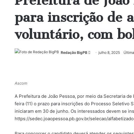
Prefeitura de João
para inscrição de a
voluntário, com bo
Mande
Redação BigPB
julho 8, 2025
Última
um
e-
mail
Ascom
A Prefeitura de João Pessoa, por meio da Secretaria de 
feira (11) o prazo para inscrições do Processo Seletivo S
iniciaram em 30 de junho. Os interessados devem se ins
https://sedec.joaopessoa.pb.gov.br/selecao/alfabetizador
Para concorrer o candidato deverá atender os seguintes c