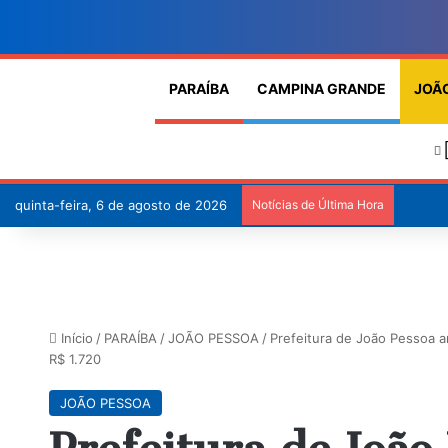
PARAÍBA
CAMPINA GRANDE
JOÃ
quinta-feira, 6 de agosto de 2026
Notícias de Última Hora
Início
/
PARAÍBA
/
JOÃO PESSOA
/
Prefeitura de João Pessoa am
R$ 1.720
JOÃO PESSOA