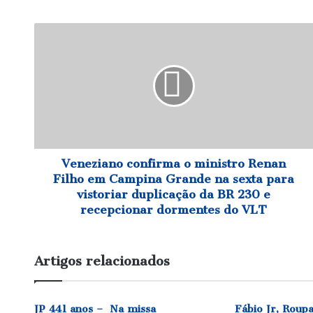
Veneziano
confirma
o
ministro
Renan
Filho
em
Campina
Grande
na
Veneziano confirma o ministro Renan
sexta
Filho em Campina Grande na sexta para
para
vistoriar duplicação da BR 230 e
vistoriar
recepcionar dormentes do VLT
duplicação
da
BR
Artigos relacionados
230
e
recepcionar
dormentes
JP 441 anos – Na missa
Fábio Jr, Roup