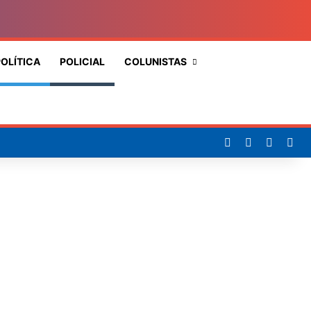
OLÍTICA
POLICIAL
COLUNISTAS
Procurar
por
Facebook
X
YouTub
Ins