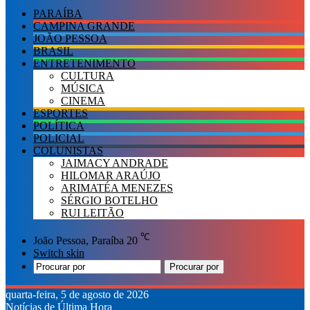
PARAÍBA
CAMPINA GRANDE
JOÃO PESSOA
BRASIL
ENTRETENIMENTO
CULTURA
MÚSICA
CINEMA
ESPORTES
POLÍTICA
POLICIAL
COLUNISTAS
JAIMACY ANDRADE
HILOMAR ARAÚJO
ARIMATÉA MENEZES
SÉRGIO BOTELHO
RUI LEITÃO
℃
João Pessoa, Paraíba
20
Switch skin
Procurar por
quarta-feira, 5 de agosto de 2026
Notícias de Última Hora