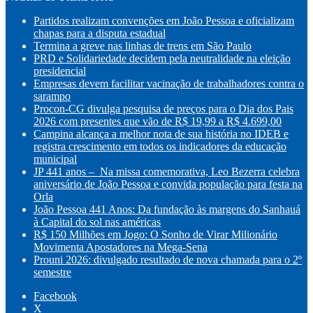
Partidos realizam convenções em João Pessoa e oficializam
chapas para a disputa estadual
Termina a greve nas linhas de trens em São Paulo
PRD e Solidariedade decidem pela neutralidade na eleição
presidencial
Empresas devem facilitar vacinação de trabalhadores contra o
sarampo
Procon-CG divulga pesquisa de preços para o Dia dos Pais
2026 com presentes que vão de R$ 19,99 a R$ 4.699,00
Campina alcança a melhor nota de sua história no IDEB e
registra crescimento em todos os indicadores da educação
municipal
JP 441 anos – Na missa comemorativa, Leo Bezerra celebra
aniversário de João Pessoa e convida população para festa na
Orla
João Pessoa 441 Anos: Da fundação às margens do Sanhauá
à Capital do sol nas américas
R$ 150 Milhões em Jogo: O Sonho de Virar Milionário
Movimenta Apostadores na Mega-Sena
Prouni 2026: divulgado resultado de nova chamada para o 2º
semestre
Facebook
X