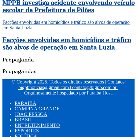
MPPB investiga acidente envolvendo veículo
escolar da Prefeitura de Pilões
Facções envolvidas em homicídios e tráfico são alvos de operação
em Santa Luzia
Facções envolvidas em homicídios e tráfico
são alvos de operação em Santa Luzia
Propaganda
Propagandas
© Copyright 2025, Todos os direitos reservados | Contatos:
bigpbnoticias@gmail.com
|
contato@bigpb.com.br
|
Orgulhosamente hospedado por
Paraíba Host.
PARAÍBA
CAMPINA GRANDE
JOÃO PESSOA
BRASIL
ENTRETENIMENTO
ESPORTES
POLÍTICA