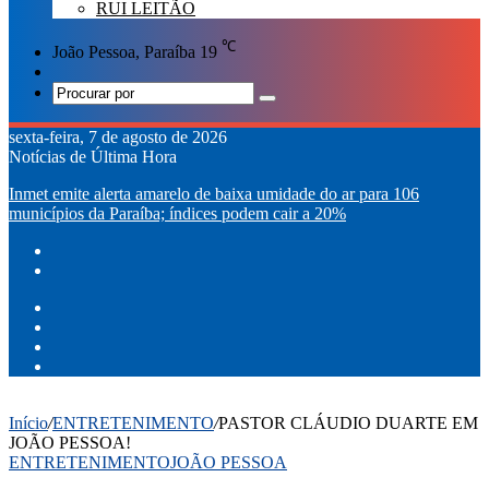
RUI LEITÃO
℃
João Pessoa, Paraíba
19
Switch
skin
Procurar
por
sexta-feira, 7 de agosto de 2026
Notícias de Última Hora
Inmet emite alerta amarelo de baixa umidade do ar para 106
municípios da Paraíba; índices podem cair a 20%
Facebook
X
YouTube
Instagram
Início
/
ENTRETENIMENTO
/
PASTOR CLÁUDIO DUARTE EM
JOÃO PESSOA!
ENTRETENIMENTO
JOÃO PESSOA