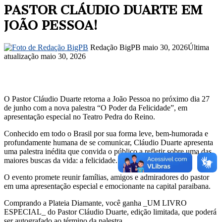
PASTOR CLÁUDIO DUARTE EM
JOÃO PESSOA!
Mande
Redação BigPB
maio 30, 2026
Última
um
atualização maio 30, 2026
e-
mail
O Pastor Cláudio Duarte retorna a João Pessoa no próximo dia 27
de junho com a nova palestra “O Poder da Felicidade”, em
apresentação especial no Teatro Pedra do Reino.
Conhecido em todo o Brasil por sua forma leve, bem-humorada e
profundamente humana de se comunicar, Cláudio Duarte apresenta
uma palestra inédita que convida o público a refletir sobre uma das
maiores buscas da vida: a felicidade.
O evento promete reunir famílias, amigos e admiradores do pastor
em uma apresentação especial e emocionante na capital paraibana.
Comprando a Plateia Diamante, você ganha _UM LIVRO
ESPECIAL_ do Pastor Cláudio Duarte, edição limitada, que poderá
ser autografado ao término da palestra.