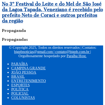
prestam
No
No 3º Festival do Leite e do Mel de São José
serviço
3º
da Lagoa Tapada, Veneziano é recebido pelo
qualificado
Festival
prefeito Neto de Coraci e outros prefeitos
para
do
quem
Leite
da região
visita
e
João
do
Propaganda
Pessoa
Mel
de
Propagandas
São
José
© Copyright 2025, Todos os direitos reservados | Contatos:
da
bigpbnoticias@gmail.com
|
contato@bigpb.com.br
|
Lagoa
Orgulhosamente hospedado por
Paraíba Host.
Tapada,
Veneziano
PARAÍBA
é
CAMPINA GRANDE
recebido
JOÃO PESSOA
pelo
BRASIL
prefeito
ENTRETENIMENTO
Neto
ESPORTES
de
POLÍTICA
Coraci
POLICIAL
e
COLUNISTAS
outros
prefeitos