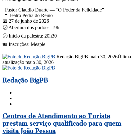
_Pastor Cláudio Duarte — “O Poder da Felicidade”_
📍 Teatro Pedra do Reino
📅 27 de junho de 2026
🕖 Abertura dos portões: 19h
🕗 Início da palestra: 20h30
🎟️ Inscrições: Meaple
Mande
Redação BigPB
maio 30, 2026
Última
um
atualização maio 30, 2026
e-
mail
Redação BigPB
Website
Facebook
Instagram
Centros
Centros de Atendimento ao Turista
de
prestam serviço qualificado para quem
Atendimento
visita João Pessoa
ao
Turista