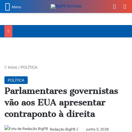
Switch
Pr
Menu
Início
/
POLÍTICA
POLÍTICA
Parlamentares governistas
vão aos EUA apresentar
contraponto à direita
Mande
Redação BigPB
junho 5, 2026