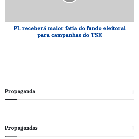
fundo
eleitoral
para
campanhas
do
PL receberá maior fatia do fundo eleitoral
TSE
para campanhas do TSE
Propaganda
Propagandas