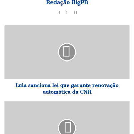
Redação BigPB
Website
Facebook
Instagram
Lula
sanciona
lei
que
garante
renovação
automática
da
CNH
Lula sanciona lei que garante renovação
automática da CNH
PL
receberá
maior
fatia
do