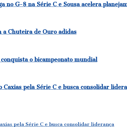
no G-8 na Série C e Sousa acelera planejam
m a Chuteira de Ouro adidas
 conquista o bicampeonato mundial
 Caxias pela Série C e busca consolidar lider
axias pela Série C e busca consolidar liderança