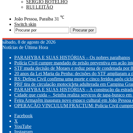
SÉRGIO BOTELHO
RUI LEITÃO
℃
João Pessoa, Paraíba
31
Switch skin
Procurar por
sábado, 8 de agosto de 2026
Notícias de Última Hora
PARAHYBA E SUAS HISTÓRIAS – Os nobres paraibanos
Polícia Civil cumpre mandado de prisão preventiva em ação int
STF muda decisão de Moraes e reduz pena de condenada por 8 
20 anos da Lei Maria da Penha: decisões do STF ampliaram a p
RS: Defesa Civil confirma uma morte e cinco feridos após cic
PRF tira de circulação motocicleta adulterada em Campina Gr
PARAHYBA E SUAS HISTÓRIAS – A construção da estrada d
Cidade que cuida – Seinfra realiza serviços de tapa-buraco em q
Feira Armazém inaugura novo espaço cultural em João Pessoa co
OPERAÇÃO VINCULUM FRACTUM: Polícia Civil cumpre mandad
Facebook
X
YouTube
Instagram