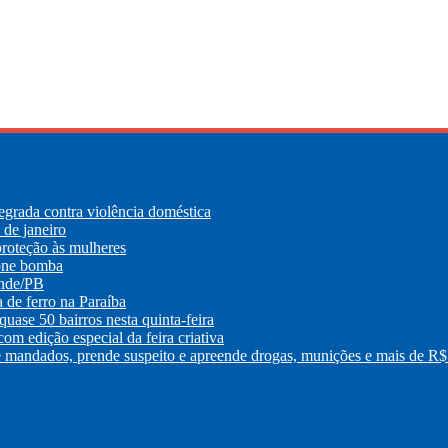
egrada contra violência doméstica
de janeiro
roteção às mulheres
lone bomba
ande/PB
e ferro na Paraíba
uase 50 bairros nesta quinta-feira
m edição especial da feira criativa
os, prende suspeito e apreende drogas, munições e mais de R$ 