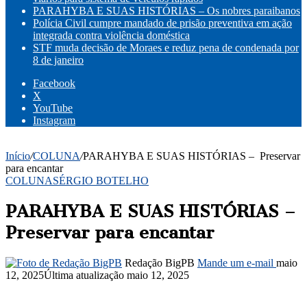
PARAHYBA E SUAS HISTÓRIAS – Os nobres paraibanos
Polícia Civil cumpre mandado de prisão preventiva em ação
integrada contra violência doméstica
STF muda decisão de Moraes e reduz pena de condenada por
8 de janeiro
Facebook
X
YouTube
Instagram
Início
/
COLUNA
/
PARAHYBA E SUAS HISTÓRIAS – Preservar
para encantar
COLUNA
SÉRGIO BOTELHO
PARAHYBA E SUAS HISTÓRIAS –
Preservar para encantar
Redação BigPB
Mande um e-mail
maio
12, 2025
Última atualização maio 12, 2025