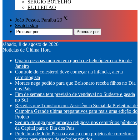
SÉRGIO BOTELHO
RUI LEITÃO
℃
João Pessoa, Paraíba
29
Switch skin
Procurar por
sábado, 8 de agosto de 2026
Notícias de Última Hora
Quatro pessoas morrem em queda de helicóptero no Rio de
Janeiro
Controle do colesterol deve começar na infância, alerta
cardiologista
Moraes nega pedido para que Bolsonaro receba filhos no Dia
dos Pais
Fim de semana tem previsão de vendaval no Sudeste e geada
no Sul
Receitas que Transformam: Assistência Social da Prefeitura de
Campina Grande ultima preparativos para mais uma edição do
Projeto
Sedurb divulga programação religiosa nos cemitérios públicos
da Capital para o Dia dos Pais
Prefeitura de João Pessoa avança com projetos de corredores
viários para sistema de veículos rápidos