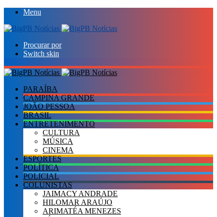
Menu
Procurar por
Switch skin
PARAÍBA
CAMPINA GRANDE
JOÃO PESSOA
BRASIL
ENTRETENIMENTO
CULTURA
MÚSICA
CINEMA
ESPORTES
POLÍTICA
POLICIAL
COLUNISTAS
JAIMACY ANDRADE
HILOMAR ARAÚJO
ARIMATÉA MENEZES