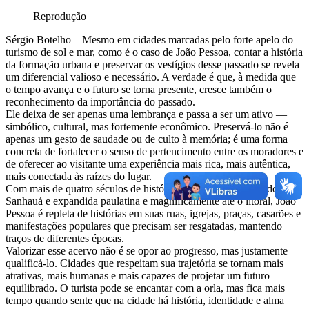
Reprodução
Sérgio Botelho – Mesmo em cidades marcadas pelo forte apelo do
turismo de sol e mar, como é o caso de João Pessoa, contar a história
da formação urbana e preservar os vestígios desse passado se revela
um diferencial valioso e necessário. A verdade é que, à medida que
o tempo avança e o futuro se torna presente, cresce também o
reconhecimento da importância do passado.
Ele deixa de ser apenas uma lembrança e passa a ser um ativo —
simbólico, cultural, mas fortemente econômico. Preservá-lo não é
apenas um gesto de saudade ou de culto à memória; é uma forma
concreta de fortalecer o senso de pertencimento entre os moradores e
de oferecer ao visitante uma experiência mais rica, mais autêntica,
mais conectada às raízes do lugar.
Com mais de quatro séculos de história, nascida às margens do rio
Sanhauá e expandida paulatina e magnificamente até o litoral, João
Pessoa é repleta de histórias em suas ruas, igrejas, praças, casarões e
manifestações populares que precisam ser resgatadas, mantendo
traços de diferentes épocas.
Valorizar esse acervo não é se opor ao progresso, mas justamente
qualificá-lo. Cidades que respeitam sua trajetória se tornam mais
atrativas, mais humanas e mais capazes de projetar um futuro
equilibrado. O turista pode se encantar com a orla, mas fica mais
tempo quando sente que na cidade há história, identidade e alma