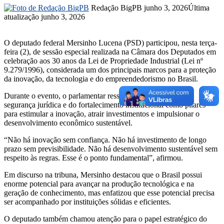
Mande
Redação BigPB
junho 3, 2026
Última
um
atualização junho 3, 2026
e-
mail
O deputado federal Mersinho Lucena (PSD) participou, nesta terça-
feira (2), de sessão especial realizada na Câmara dos Deputados em
celebração aos 30 anos da Lei de Propriedade Industrial (Lei nº
9.279/1996), considerada um dos principais marcos para a proteção
da inovação, da tecnologia e do empreendedorismo no Brasil.
Durante o evento, o parlamentar ressaltou a importância da
segurança jurídica e do fortalecimento institucional como pilares
para estimular a inovação, atrair investimentos e impulsionar o
desenvolvimento econômico sustentável.
“Não há inovação sem confiança. Não há investimento de longo
prazo sem previsibilidade. Não há desenvolvimento sustentável sem
respeito às regras. Esse é o ponto fundamental”, afirmou.
Em discurso na tribuna, Mersinho destacou que o Brasil possui
enorme potencial para avançar na produção tecnológica e na
geração de conhecimento, mas enfatizou que esse potencial precisa
ser acompanhado por instituições sólidas e eficientes.
O deputado também chamou atenção para o papel estratégico do