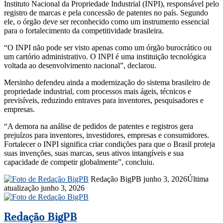
Instituto Nacional da Propriedade Industrial (INPI), responsável pelo
registro de marcas e pela concessão de patentes no país. Segundo
ele, o órgão deve ser reconhecido como um instrumento essencial
para o fortalecimento da competitividade brasileira.
“O INPI não pode ser visto apenas como um órgão burocrático ou
um cartório administrativo. O INPI é uma instituição tecnológica
voltada ao desenvolvimento nacional”, declarou.
Mersinho defendeu ainda a modernização do sistema brasileiro de
propriedade industrial, com processos mais ágeis, técnicos e
previsíveis, reduzindo entraves para inventores, pesquisadores e
empresas.
“A demora na análise de pedidos de patentes e registros gera
prejuízos para inventores, investidores, empresas e consumidores.
Fortalecer o INPI significa criar condições para que o Brasil proteja
suas invenções, suas marcas, seus ativos intangíveis e sua
capacidade de competir globalmente”, concluiu.
Mande
Redação BigPB
junho 3, 2026
Última
um
atualização junho 3, 2026
e-
mail
Redação BigPB