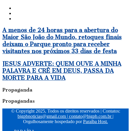
Website
Facebook
Instagram
A
A menos de 24 horas para a abertura do
menos
Maior São João do Mundo, retoques finais
de
deixam o Parque pronto para receber
24
horas
visitantes nos próximos 33 dias de festa
para
a
JESUS
JESUS ADVERTE: QUEM OUVE A MINHA
abertura
ADVERTE:
PALAVRA E CRÊ EM DEUS, PASSA DA
do
QUEM
Maior
MORTE PARA A VIDA
OUVE
São
A
João
MINHA
Propaganda
do
PALAVRA
Mundo,
E
Propagandas
retoques
CRÊ
finais
EM
© Copyright 2025, Todos os direitos reservados | Contatos:
deixam
DEUS,
bigpbnoticias@gmail.com
|
contato@bigpb.com.br
|
o
PASSA
Orgulhosamente hospedado por
Paraíba Host.
Parque
DA
pronto
MORTE