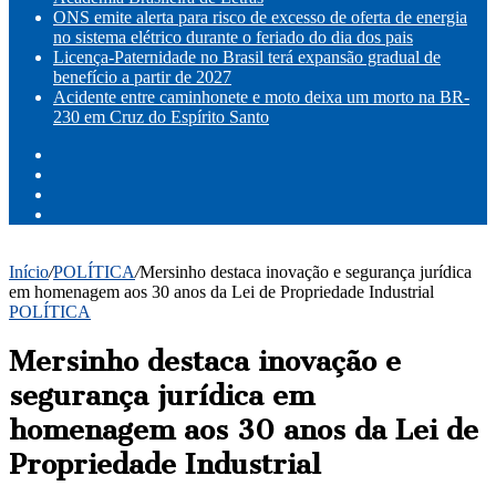
ONS emite alerta para risco de excesso de oferta de energia
no sistema elétrico durante o feriado do dia dos pais
Licença-Paternidade no Brasil terá expansão gradual de
benefício a partir de 2027
Acidente entre caminhonete e moto deixa um morto na BR-
230 em Cruz do Espírito Santo
Facebook
X
YouTube
Instagram
Início
/
POLÍTICA
/
Mersinho destaca inovação e segurança jurídica
em homenagem aos 30 anos da Lei de Propriedade Industrial
POLÍTICA
Mersinho destaca inovação e
segurança jurídica em
homenagem aos 30 anos da Lei de
Propriedade Industrial