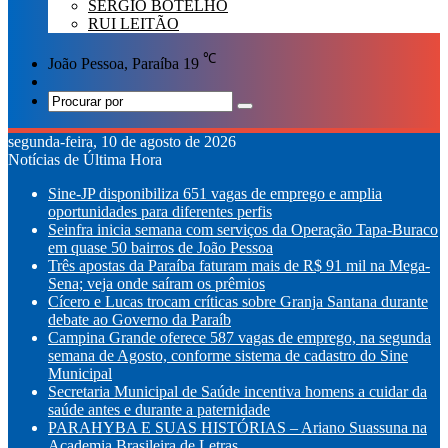
SÉRGIO BOTELHO
RUI LEITÃO
℃
João Pessoa, Paraíba
19
Switch
skin
Procurar
por
segunda-feira, 10 de agosto de 2026
Notícias de Última Hora
Sine-JP disponibiliza 651 vagas de emprego e amplia
oportunidades para diferentes perfis
Seinfra inicia semana com serviços da Operação Tapa-Buraco
em quase 50 bairros de João Pessoa
Três apostas da Paraíba faturam mais de R$ 91 mil na Mega-
Sena; veja onde saíram os prêmios
Cícero e Lucas trocam críticas sobre Granja Santana durante
debate ao Governo da Paraíb
Campina Grande oferece 587 vagas de emprego, na segunda
semana de Agosto, conforme sistema de cadastro do Sine
Municipal
Secretaria Municipal de Saúde incentiva homens a cuidar da
saúde antes e durante a paternidade
PARAHYBA E SUAS HISTÓRIAS – Ariano Suassuna na
Academia Brasileira de Letras