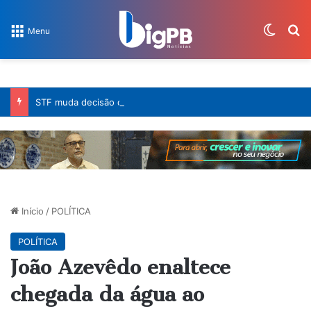
Switch
Pr
Menu
STF muda decisão de Moraes e reduz pena de condenada por 8 de janeiro
Início
/
POLÍTICA
POLÍTICA
João Azevêdo enaltece
chegada da água ao