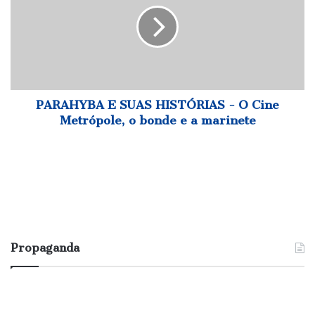
HISTÓRIAS
-
O
Cine
Metrópole,
o
bonde
PARAHYBA E SUAS HISTÓRIAS - O Cine
e
Metrópole, o bonde e a marinete
a
marinete
Propaganda