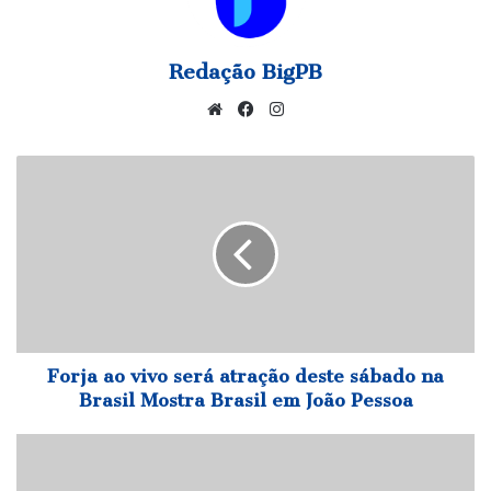
Redação BigPB
Website
Facebook
Instagram
Forja
ao
vivo
será
atração
deste
sábado
na
Brasil
Mostra
Forja ao vivo será atração deste sábado na
Brasil
Brasil Mostra Brasil em João Pessoa
em
João
PARAHYBA
Pessoa
E
SUAS