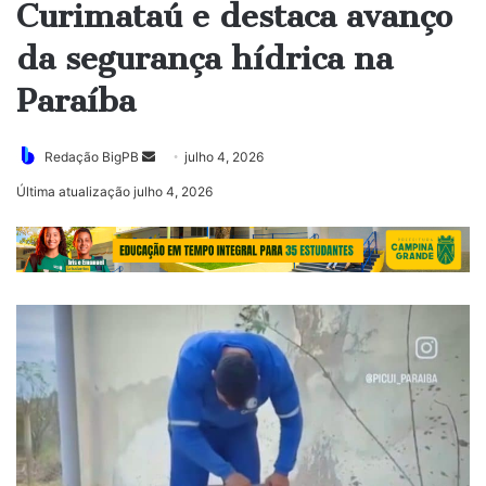
Curimataú e destaca avanço
da segurança hídrica na
Paraíba
Mande
Redação BigPB
julho 4, 2026
um
Última atualização julho 4, 2026
e-
mail