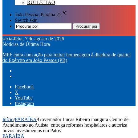
RUI LEITÃO
℃
João Pessoa, Paraíba
21
Switch skin
Procurar por
sexta-feira, 7 de agosto de 2026
Notícias de Última Hora
MPF entra com ação para retirar homenagem à ditadura de quartel
do Exército em João Pessoa (PB)
Facebook
X
YouTube
Instagram
Início
/
PARAÍBA
/
Governador Lucas Ribeiro inaugura Centro de
Atendimento ao Autista, entrega reformas hospitalares e autoriza
novos investimentos em Patos
PARAÍBA