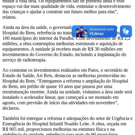
mudar a vida dela. Os equipamentos são de primeira linha e esse
espaço vai dar mais qualidade de vida, estimular o desenvolvimento
das crianças e ajudar a construir um futuro melhor para elas”,
relatou.
Ainda na área da saúde, o governador entregou a reforma do
Hospital do Bem, referência no tratamento oncológico para mais de
100 municípios do interior da Paraíba. Com investimento de R$ 2,2
milhões, a obra contemplou melhorias estruturais e aquisição de
equipamentos. A unidade já recebeu mais de R$ 30 milhões em
investimentos do Governo do Estado, incluindo a implantação do
serviço de radioterapia.
Ao comentar os investimentos realizados em Patos, o secretário de
Estado da Saúde, Ari Reis, destacou as melhorias promovidas no
Hospital do Bem. “Entregamos a reforma e ampliação do Hospital
do Bem, um prédio de quase 10 anos que passou por uma
reestruturação enorme. Ainda na unidade, visitamos a área onde será
instalado o acelerador linear, que começará a ser montado em
agosto, com previsão de início das atividades em novembro”,
declarou.
Também foi entregue a reforma e adequações do setor de Urgência e
Emergência do Hospital Infantil Noaldo Leite. A obra, orçada em
R$ 905 mil, proporcionou melhorias na estrutura física e na
ambiência da unidade, referência para mais de 90 municípios