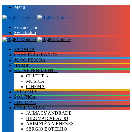
Menu
Procurar por
Switch skin
PARAÍBA
CAMPINA GRANDE
JOÃO PESSOA
BRASIL
ENTRETENIMENTO
CULTURA
MÚSICA
CINEMA
ESPORTES
POLÍTICA
POLICIAL
COLUNISTAS
JAIMACY ANDRADE
HILOMAR ARAÚJO
ARIMATÉA MENEZES
SÉRGIO BOTELHO