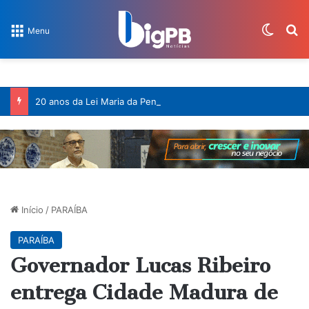
Switch
Pr
Menu
20 anos da Lei Maria da Penha: decisões do STF ampliaram a proteção às mulheres
Início
/
PARAÍBA
PARAÍBA
Governador Lucas Ribeiro
entrega Cidade Madura de