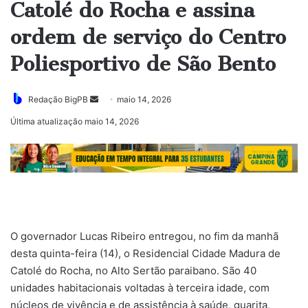
Catolé do Rocha e assina
ordem de serviço do Centro
Poliesportivo de São Bento
Mande
Redação BigPB
maio 14, 2026
um
Última atualização maio 14, 2026
e-
mail
O governador Lucas Ribeiro entregou, no fim da manhã
desta quinta-feira (14), o Residencial Cidade Madura de
Catolé do Rocha, no Alto Sertão paraibano. São 40
unidades habitacionais voltadas à terceira idade, com
núcleos de vivência e de assistência à saúde, guarita,