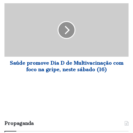
Saúde
promove
Dia
D
de
Multivacinação
com
foco
na
gripe,
Saúde promove Dia D de Multivacinação com
neste
foco na gripe, neste sábado (16)
sábado
(16)
Propaganda