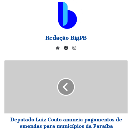
Redação BigPB
Website
Facebook
Instagram
Deputado
Luiz
Couto
anuncia
pagamentos
de
emendas
para
municípios
da
Deputado Luiz Couto anuncia pagamentos de
Paraíba
emendas para municípios da Paraíba