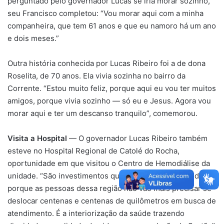
perguntado pelo governador Lucas se iria morar sozinho,
seu Francisco completou: “Vou morar aqui com a minha
companheira, que tem 61 anos e que eu namoro há um ano
e dois meses.”
Outra história conhecida por Lucas Ribeiro foi a de dona
Roselita, de 70 anos. Ela vivia sozinha no bairro da
Corrente. “Estou muito feliz, porque aqui eu vou ter muitos
amigos, porque vivia sozinho — só eu e Jesus. Agora vou
morar aqui e ter um descanso tranquilo”, comemorou.
Visita a Hospital
— O governador Lucas Ribeiro também
esteve no Hospital Regional de Catolé do Rocha,
oportunidade em que visitou o Centro de Hemodiálise da
unidade. “São investimentos que dão qualidade de vida,
porque as pessoas dessa região não vão mais precisar se
deslocar centenas e centenas de quilômetros em busca de
atendimento. É a interiorização da saúde trazendo