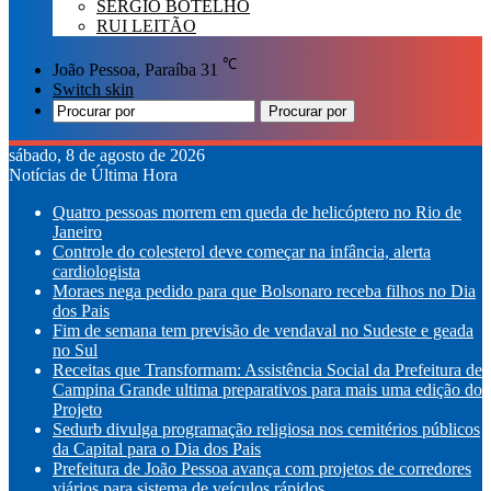
SÉRGIO BOTELHO
RUI LEITÃO
℃
João Pessoa, Paraíba
31
Switch skin
Procurar por
sábado, 8 de agosto de 2026
Notícias de Última Hora
Quatro pessoas morrem em queda de helicóptero no Rio de
Janeiro
Controle do colesterol deve começar na infância, alerta
cardiologista
Moraes nega pedido para que Bolsonaro receba filhos no Dia
dos Pais
Fim de semana tem previsão de vendaval no Sudeste e geada
no Sul
Receitas que Transformam: Assistência Social da Prefeitura de
Campina Grande ultima preparativos para mais uma edição do
Projeto
Sedurb divulga programação religiosa nos cemitérios públicos
da Capital para o Dia dos Pais
Prefeitura de João Pessoa avança com projetos de corredores
viários para sistema de veículos rápidos