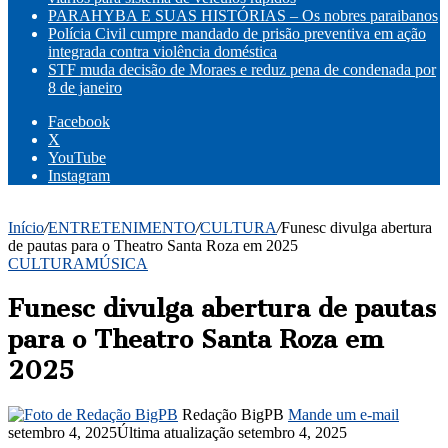
PARAHYBA E SUAS HISTÓRIAS – Os nobres paraibanos
Polícia Civil cumpre mandado de prisão preventiva em ação
integrada contra violência doméstica
STF muda decisão de Moraes e reduz pena de condenada por
8 de janeiro
Facebook
X
YouTube
Instagram
Início
/
ENTRETENIMENTO
/
CULTURA
/
Funesc divulga abertura
de pautas para o Theatro Santa Roza em 2025
CULTURA
MÚSICA
Funesc divulga abertura de pautas
para o Theatro Santa Roza em
2025
Redação BigPB
Mande um e-mail
setembro 4, 2025
Última atualização setembro 4, 2025