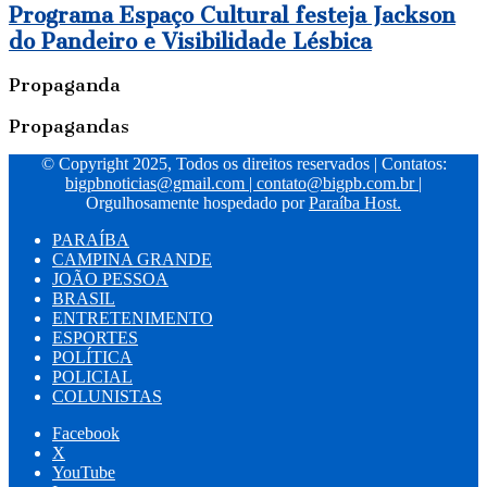
Programa Espaço Cultural festeja Jackson
do Pandeiro e Visibilidade Lésbica
Propaganda
Propagandas
© Copyright 2025, Todos os direitos reservados | Contatos:
bigpbnoticias@gmail.com
|
contato@bigpb.com.br
|
Orgulhosamente hospedado por
Paraíba Host.
PARAÍBA
CAMPINA GRANDE
JOÃO PESSOA
BRASIL
ENTRETENIMENTO
ESPORTES
POLÍTICA
POLICIAL
COLUNISTAS
Facebook
X
YouTube