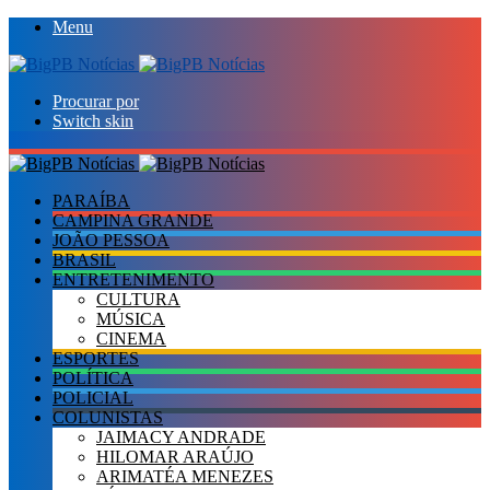
Menu
Procurar por
Switch skin
PARAÍBA
CAMPINA GRANDE
JOÃO PESSOA
BRASIL
ENTRETENIMENTO
CULTURA
MÚSICA
CINEMA
ESPORTES
POLÍTICA
POLICIAL
COLUNISTAS
JAIMACY ANDRADE
HILOMAR ARAÚJO
ARIMATÉA MENEZES