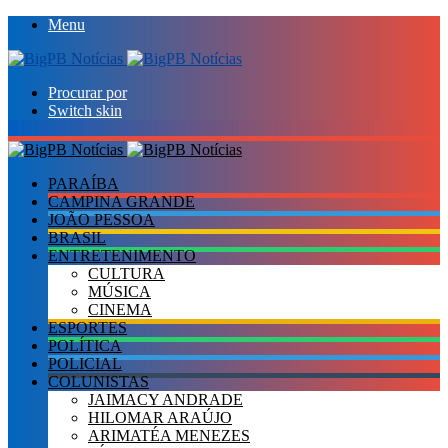
Menu
Procurar por
Switch skin
PARAÍBA
CAMPINA GRANDE
JOÃO PESSOA
BRASIL
ENTRETENIMENTO
CULTURA
MÚSICA
CINEMA
ESPORTES
POLÍTICA
POLICIAL
COLUNISTAS
JAIMACY ANDRADE
HILOMAR ARAÚJO
ARIMATÉA MENEZES