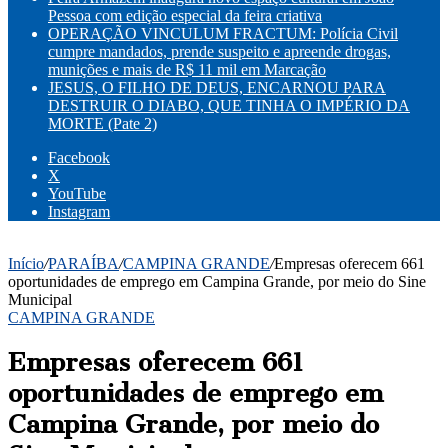
Pessoa com edição especial da feira criativa
OPERAÇÃO VINCULUM FRACTUM: Polícia Civil
cumpre mandados, prende suspeito e apreende drogas,
munições e mais de R$ 11 mil em Marcação
JESUS, O FILHO DE DEUS, ENCARNOU PARA
DESTRUIR O DIABO, QUE TINHA O IMPÉRIO DA
MORTE (Pate 2)
Facebook
X
YouTube
Instagram
Início
/
PARAÍBA
/
CAMPINA GRANDE
/
Empresas oferecem 661
oportunidades de emprego em Campina Grande, por meio do Sine
Municipal
CAMPINA GRANDE
Empresas oferecem 661
oportunidades de emprego em
Campina Grande, por meio do