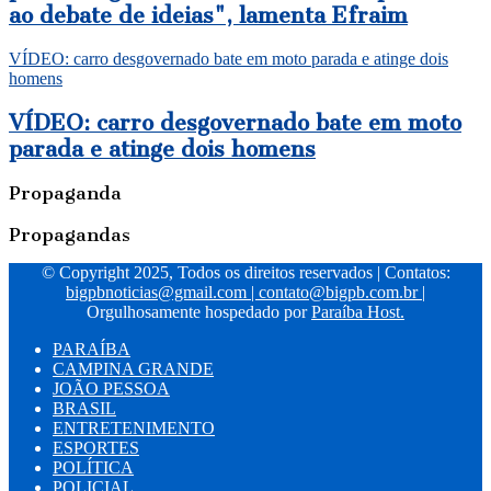
ao debate de ideias", lamenta Efraim
VÍDEO: carro desgovernado bate em moto parada e atinge dois
homens
VÍDEO: carro desgovernado bate em moto
parada e atinge dois homens
Propaganda
Propagandas
© Copyright 2025, Todos os direitos reservados | Contatos:
bigpbnoticias@gmail.com
|
contato@bigpb.com.br
|
Orgulhosamente hospedado por
Paraíba Host.
PARAÍBA
CAMPINA GRANDE
JOÃO PESSOA
BRASIL
ENTRETENIMENTO
ESPORTES
POLÍTICA
POLICIAL