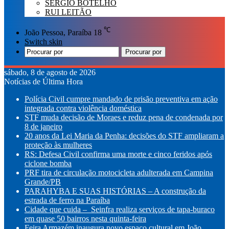
SÉRGIO BOTELHO
RUI LEITÃO
℃
João Pessoa, Paraíba
18
Switch skin
Procurar por
sábado, 8 de agosto de 2026
Notícias de Última Hora
Polícia Civil cumpre mandado de prisão preventiva em ação
integrada contra violência doméstica
STF muda decisão de Moraes e reduz pena de condenada por
8 de janeiro
20 anos da Lei Maria da Penha: decisões do STF ampliaram a
proteção às mulheres
RS: Defesa Civil confirma uma morte e cinco feridos após
ciclone bomba
PRF tira de circulação motocicleta adulterada em Campina
Grande/PB
PARAHYBA E SUAS HISTÓRIAS – A construção da
estrada de ferro na Paraíba
Cidade que cuida – Seinfra realiza serviços de tapa-buraco
em quase 50 bairros nesta quinta-feira
Feira Armazém inaugura novo espaço cultural em João