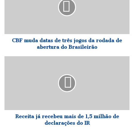
de
três
jogos
da
rodada
de
abertura
CBF muda datas de três jogos da rodada de
do
abertura do Brasileirão
Brasileirão
Receita
já
recebeu
mais
de
1,5
milhão
de
declarações
do
Receita já recebeu mais de 1,5 milhão de
IR
declarações do IR