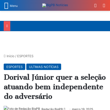
Switch
Pr
Menu
Início
/
ESPORTES
ESPORTES
ULTIMAS NOTÍCIAS
Dorival Júnior quer a seleção
atuando bem independente
do adversário
Mande
Redação BigPB
março 19, 2025