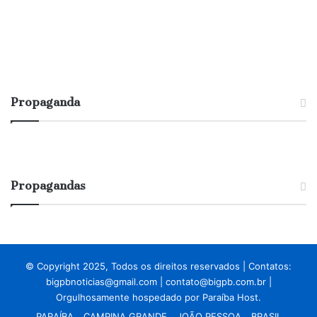
Propaganda
Propagandas
© Copyright 2025, Todos os direitos reservados | Contatos:
bigpbnoticias@gmail.com
|
contato@bigpb.com.br
|
Orgulhosamente hospedado por
Paraíba Host.
PARAÍBA
CAMPINA GRANDE
JOÃO PESSOA
BRASIL