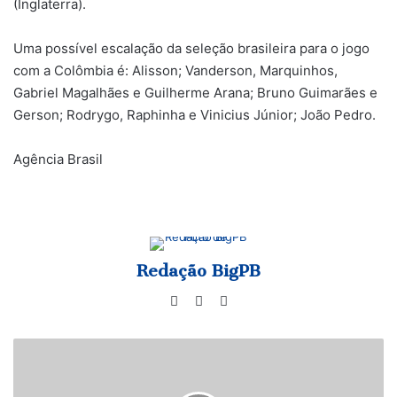
(Inglaterra).
Uma possível escalação da seleção brasileira para o jogo
com a Colômbia é: Alisson; Vanderson, Marquinhos,
Gabriel Magalhães e Guilherme Arana; Bruno Guimarães e
Gerson; Rodrygo, Raphinha e Vinicius Júnior; João Pedro.
Agência Brasil
Redação BigPB
Website
Facebook
Instagram
CBF
muda
datas