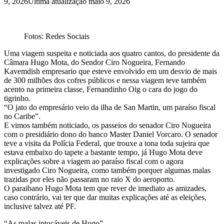
9, 2026
Última atualização maio 9, 2026
Fotos: Redes Sociais
Uma viagem suspeita e noticiada aos quatro cantos, do presidente da
Câmara Hugo Mota, do Sendor Ciro Nogueira, Fernando
Kavemdish empresario que esteve envolvido em um desvio de mais
de 300 milhões dos cofres públicos e nessa viagem teve também
acento na primeira classe, Fernandinho Oig o cara do jogo do
tigrinho.
“O jato do empresário veio da ilha de San Martin, um paraíso fiscal
no Caribe”.
E vimos também noticiado, os passeios do senador Ciro Nogueira
com o presidiário dono do banco Master Daniel Vorcaro. O senador
teve a visita da Polícia Federal, que trouxe a tona toda sujeira que
estava embaixo do tapete a bastante tempo, já Hugo Mota deve
explicações sobre a viagem ao paraíso fiscal com o agora
investigado Ciro Nogueira, como também porquer algumas malas
trazidas por eles não passaram no raio X do aeroporto.
O paraibano Hugo Mota tem que rever de imediato as amizades,
caso contrário, vai ter que dar muitas explicações até as eleições,
inclusive talvez até PF.
“As malas intocáveis de Hugo”.