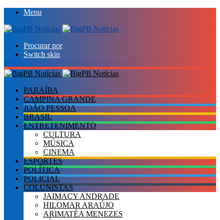
Menu
Procurar por
Switch skin
PARAÍBA
CAMPINA GRANDE
JOÃO PESSOA
BRASIL
ENTRETENIMENTO
CULTURA
MÚSICA
CINEMA
ESPORTES
POLÍTICA
POLICIAL
COLUNISTAS
JAIMACY ANDRADE
HILOMAR ARAÚJO
ARIMATÉA MENEZES