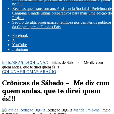
no Sul
Receitas que Transformam: Assistência Social da Prefeitura de
Campina Grande ultima preparativos para mais uma edição do
Projeto
Sedurb divulga programação religiosa nos cemitérios públicos
da Capital para o Dia dos Pais
Facebook
X
YouTube
Instagram
Início
/
BRASIL
/
COLUNA
/
Crônicas de Sábado – Me diz com
quem andas, que te direi quem és!!!
COLUNA
HILOMAR ARAÚJO
Crônicas de Sábado – Me diz com
quem andas, que te direi quem
és!!!
Redação BigPB
Mande um e-mail
maio