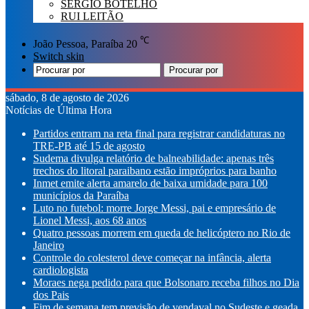
SÉRGIO BOTELHO
RUI LEITÃO
℃
João Pessoa, Paraíba
20
Switch skin
Procurar por
sábado, 8 de agosto de 2026
Notícias de Última Hora
Partidos entram na reta final para registrar candidaturas no
TRE-PB até 15 de agosto
Sudema divulga relatório de balneabilidade: apenas três
trechos do litoral paraibano estão impróprios para banho
Inmet emite alerta amarelo de baixa umidade para 100
municípios da Paraíba
Luto no futebol: morre Jorge Messi, pai e empresário de
Lionel Messi, aos 68 anos
Quatro pessoas morrem em queda de helicóptero no Rio de
Janeiro
Controle do colesterol deve começar na infância, alerta
cardiologista
Moraes nega pedido para que Bolsonaro receba filhos no Dia
dos Pais
Fim de semana tem previsão de vendaval no Sudeste e geada