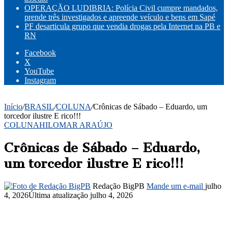
OPERAÇÃO LUDIBRIA: Polícia Civil cumpre mandados,
prende três investigados e apreende veículo e bens em Sapé
PF desarticula grupo que vendia drogas pela Internet na PB e
RN
Facebook
X
YouTube
Instagram
Início
/
BRASIL
/
COLUNA
/
Crônicas de Sábado – Eduardo, um
torcedor ilustre E rico!!!
COLUNA
HILOMAR ARAÚJO
Crônicas de Sábado – Eduardo,
um torcedor ilustre E rico!!!
Redação BigPB
Mande um e-mail
julho
4, 2026
Última atualização julho 4, 2026