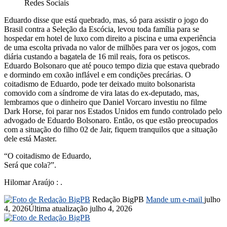
Redes Sociais
Eduardo disse que está quebrado, mas, só para assistir o jogo do
Brasil contra a Seleção da Escócia, levou toda família para se
hospedar em hotel de luxo com direito a piscina e uma experiência
de uma escolta privada no valor de milhões para ver os jogos, com
diária custando a bagatela de 16 mil reais, fora os petiscos.
Eduardo Bolsonaro que até pouco tempo dizia que estava quebrado
e dormindo em coxão inflável e em condições precárias. O
coitadismo de Eduardo, pode ter deixado muito bolsonarista
comovido com a síndrome de vira latas do ex-deputado, mas,
lembramos que o dinheiro que Daniel Vorcaro investiu no filme
Dark Horse, foi parar nos Estados Unidos em fundo controlado pelo
advogado de Eduardo Bolsonaro. Então, os que estão preocupados
com a situação do filho 02 de Jair, fiquem tranquilos que a situação
dele está Master.
“O coitadismo de Eduardo,
Será que cola?”.
Hilomar Araújo : .
Redação BigPB
Mande um e-mail
julho
4, 2026
Última atualização julho 4, 2026