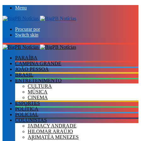
Menu
Procurar por
Switch skin
PARAÍBA
CAMPINA GRANDE
JOÃO PESSOA
BRASIL
ENTRETENIMENTO
CULTURA
MÚSICA
CINEMA
ESPORTES
POLÍTICA
POLICIAL
COLUNISTAS
JAIMACY ANDRADE
HILOMAR ARAÚJO
ARIMATÉA MENEZES