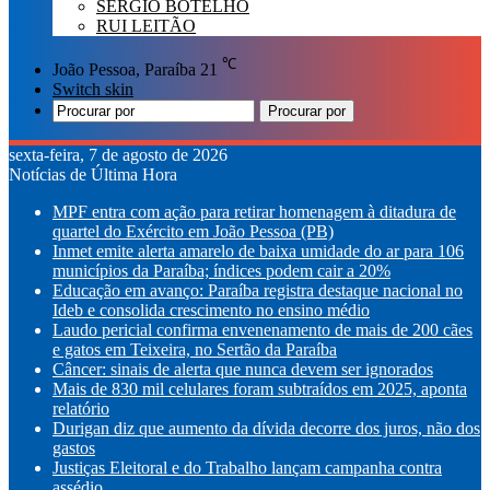
SÉRGIO BOTELHO
RUI LEITÃO
℃
João Pessoa, Paraíba
21
Switch skin
Procurar por
sexta-feira, 7 de agosto de 2026
Notícias de Última Hora
MPF entra com ação para retirar homenagem à ditadura de
quartel do Exército em João Pessoa (PB)
Inmet emite alerta amarelo de baixa umidade do ar para 106
municípios da Paraíba; índices podem cair a 20%
Educação em avanço: Paraíba registra destaque nacional no
Ideb e consolida crescimento no ensino médio
Laudo pericial confirma envenenamento de mais de 200 cães
e gatos em Teixeira, no Sertão da Paraíba
Câncer: sinais de alerta que nunca devem ser ignorados
Mais de 830 mil celulares foram subtraídos em 2025, aponta
relatório
Durigan diz que aumento da dívida decorre dos juros, não dos
gastos
Justiças Eleitoral e do Trabalho lançam campanha contra
assédio